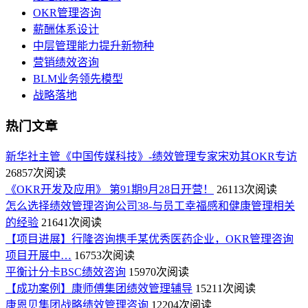
OKR管理咨询
薪酬体系设计
中层管理能力提升新物种
营销绩效咨询
BLM业务领先模型
战略落地
热门文章
新华社主管《中国传媒科技》-绩效管理专家宋劝其OKR专访
26857次阅读
《OKR开发及应用》 第91期9月28日开营！
26113次阅读
怎么选择绩效管理咨询公司38-与员工幸福感和健康管理相关
的经验
21641次阅读
【项目进展】行隆咨询携手某优秀医药企业，OKR管理咨询
项目开展中…
16753次阅读
平衡计分卡BSC绩效咨询
15970次阅读
【成功案例】康师傅集团绩效管理辅导
15211次阅读
康恩贝集团战略绩效管理咨询
12204次阅读