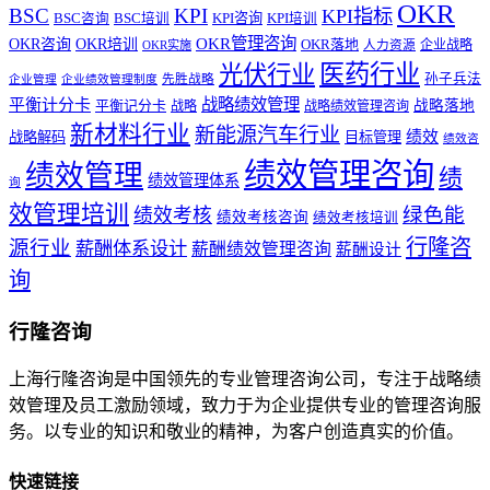
OKR
BSC
KPI
KPI指标
KPI咨询
BSC咨询
BSC培训
KPI培训
OKR管理咨询
OKR咨询
OKR培训
OKR落地
企业战略
OKR实施
人力资源
医药行业
光伏行业
孙子兵法
先胜战略
企业管理
企业绩效管理制度
战略绩效管理
平衡计分卡
平衡记分卡
战略落地
战略
战略绩效管理咨询
新材料行业
新能源汽车行业
绩效
战略解码
目标管理
绩效咨
绩效管理咨询
绩效管理
绩
绩效管理体系
询
效管理培训
绿色能
绩效考核
绩效考核咨询
绩效考核培训
行隆咨
源行业
薪酬体系设计
薪酬绩效管理咨询
薪酬设计
询
行隆咨询
上海行隆咨询是中国领先的专业管理咨询公司，专注于战略绩
效管理及员工激励领域，致力于为企业提供专业的管理咨询服
务。以专业的知识和敬业的精神，为客户创造真实的价值。
快速链接