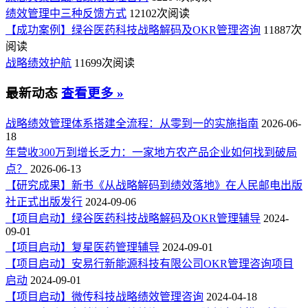
绩效管理中三种反馈方式
12102次阅读
【成功案例】绿谷医药科技战略解码及OKR管理咨询
11887次
阅读
战略绩效护航
11699次阅读
最新动态
查看更多 »
战略绩效管理体系搭建全流程：从零到一的实施指南
2026-06-
18
年营收300万到增长乏力：一家地方农产品企业如何找到破局
点？
2026-06-13
【研究成果】新书《从战略解码到绩效落地》在人民邮电出版
社正式出版发行
2024-09-06
【项目启动】绿谷医药科技战略解码及OKR管理辅导
2024-
09-01
【项目启动】复星医药管理辅导
2024-09-01
【项目启动】安易行新能源科技有限公司OKR管理咨询项目
启动
2024-09-01
【项目启动】微传科技战略绩效管理咨询
2024-04-18