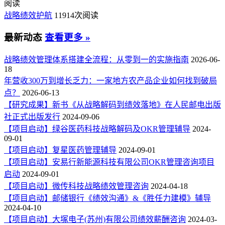
阅读
战略绩效护航
11914次阅读
最新动态
查看更多 »
战略绩效管理体系搭建全流程：从零到一的实施指南
2026-06-
18
年营收300万到增长乏力：一家地方农产品企业如何找到破局
点？
2026-06-13
【研究成果】新书《从战略解码到绩效落地》在人民邮电出版
社正式出版发行
2024-09-06
【项目启动】绿谷医药科技战略解码及OKR管理辅导
2024-
09-01
【项目启动】复星医药管理辅导
2024-09-01
【项目启动】安易行新能源科技有限公司OKR管理咨询项目
启动
2024-09-01
【项目启动】微传科技战略绩效管理咨询
2024-04-18
【项目启动】邮储银行《绩效沟通》&《胜任力建模》辅导
2024-04-10
【项目启动】大塚电子(苏州)有限公司绩效薪酬咨询
2024-03-