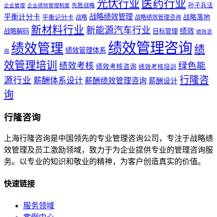
医药行业
光伏行业
孙子兵法
先胜战略
企业管理
企业绩效管理制度
战略绩效管理
平衡计分卡
平衡记分卡
战略落地
战略
战略绩效管理咨询
新材料行业
新能源汽车行业
绩效
战略解码
目标管理
绩效咨
绩效管理咨询
绩效管理
绩
绩效管理体系
询
效管理培训
绿色能
绩效考核
绩效考核咨询
绩效考核培训
行隆咨
源行业
薪酬体系设计
薪酬绩效管理咨询
薪酬设计
询
行隆咨询
上海行隆咨询是中国领先的专业管理咨询公司，专注于战略绩
效管理及员工激励领域，致力于为企业提供专业的管理咨询服
务。以专业的知识和敬业的精神，为客户创造真实的价值。
快速链接
服务领域