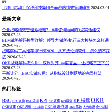
09
【项目启动】保税科技集团全面战略绩效管理辅导
2024-03-01
最新文章
企业战略绩效管理落地难？18年咨询顾问的3点实话建议
2026-07-23
BLM战略解码模型详解：领导力/战略/执行三大模块怎么打通
2026-07-23
战略解码工具推荐排行榜2026：从方法论到软件，怎么选不踩
坑
2026-07-23
OKR战略解码怎么用：双周对齐+季度复盘，让战略真正下沉
2026-07-23
平衡计分卡BSC实战应用：从指标设计到落地的完整打法
2026-07-23
热门标签
OKR
BSC
KPI
KPI指标
KPI咨询
BSC咨询
BSC培训
KPI培训
OKR管理咨询
OKR咨询
OKR培训
OKR落地
企业战略
OKR实施
人力资源