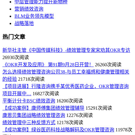
中层管理能力提升新物种
营销绩效咨询
BLM业务领先模型
战略落地
热门文章
新华社主管《中国传媒科技》-绩效管理专家宋劝其OKR专访
26930次阅读
《OKR开发及应用》 第91期9月28日开营！
26260次阅读
怎么选择绩效管理咨询公司38-与员工幸福感和健康管理相关
的经验
21718次阅读
【项目进展】行隆咨询携手某优秀医药企业，OKR管理咨询
项目开展中…
16827次阅读
平衡计分卡BSC绩效咨询
16200次阅读
【成功案例】康师傅集团绩效管理辅导
15291次阅读
康恩贝集团战略绩效管理咨询
12276次阅读
绩效管理中三种反馈方式
12178次阅读
【成功案例】绿谷医药科技战略解码及OKR管理咨询
11978次