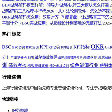
BLM战略解码模型详解：领导力/战略/执行三大模块怎么打通
2
战略解码工具推荐排行榜2026：从方法论到软件，怎么选不踩
OKR战略解码怎么用：双周对齐+季度复盘，让战略真正下沉
2
平衡计分卡BSC实战应用：从指标设计到落地的完整打法
2026-
热门标签
OKR
BSC
KPI
KPI指标
KPI咨询
OK
BSC咨询
BSC培训
KPI培训
战略绩效管理
分卡
平衡记分卡
战略落地
战略解码
战略
战略绩效管理咨询
训
绿色能源行业
绩效考核
薪酬
绩效考核咨询
绩效考核培训
行隆咨询
上海行隆咨询是中国领先的专业管理咨询公司，专注于战略绩
快速链接
服务领域