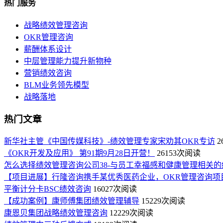
热门服务
战略绩效管理咨询
OKR管理咨询
薪酬体系设计
中层管理能力提升新物种
营销绩效咨询
BLM业务领先模型
战略落地
热门文章
新华社主管《中国传媒科技》-绩效管理专家宋劝其OKR专访
2
《OKR开发及应用》 第91期9月28日开营！
26153次阅读
怎么选择绩效管理咨询公司38-与员工幸福感和健康管理相关的
【项目进展】行隆咨询携手某优秀医药企业，OKR管理咨询项
平衡计分卡BSC绩效咨询
16027次阅读
【成功案例】康师傅集团绩效管理辅导
15229次阅读
康恩贝集团战略绩效管理咨询
12229次阅读