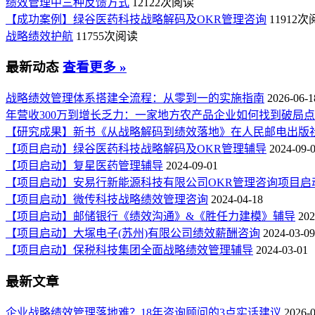
绩效管理中三种反馈方式
12122次阅读
【成功案例】绿谷医药科技战略解码及OKR管理咨询
11912
战略绩效护航
11755次阅读
最新动态
查看更多 »
战略绩效管理体系搭建全流程：从零到一的实施指南
2026-06-1
年营收300万到增长乏力：一家地方农产品企业如何找到破局
【研究成果】新书《从战略解码到绩效落地》在人民邮电出版
【项目启动】绿谷医药科技战略解码及OKR管理辅导
2024-09-
【项目启动】复星医药管理辅导
2024-09-01
【项目启动】安易行新能源科技有限公司OKR管理咨询项目启
【项目启动】微传科技战略绩效管理咨询
2024-04-18
【项目启动】邮储银行《绩效沟通》&《胜任力建模》辅导
202
【项目启动】大塚电子(苏州)有限公司绩效薪酬咨询
2024-03-09
【项目启动】保税科技集团全面战略绩效管理辅导
2024-03-01
最新文章
企业战略绩效管理落地难？18年咨询顾问的3点实话建议
2026-