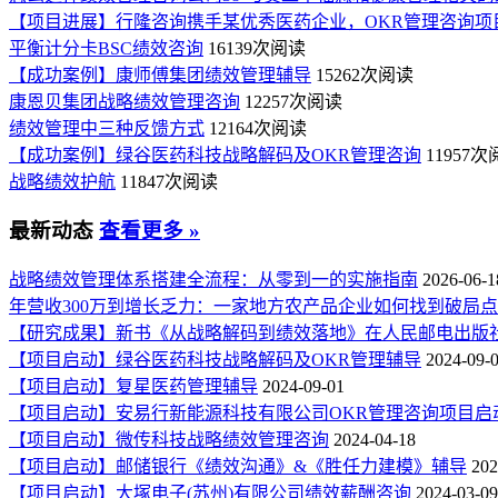
【项目进展】行隆咨询携手某优秀医药企业，OKR管理咨询项
平衡计分卡BSC绩效咨询
16139次阅读
【成功案例】康师傅集团绩效管理辅导
15262次阅读
康恩贝集团战略绩效管理咨询
12257次阅读
绩效管理中三种反馈方式
12164次阅读
【成功案例】绿谷医药科技战略解码及OKR管理咨询
11957
战略绩效护航
11847次阅读
最新动态
查看更多 »
战略绩效管理体系搭建全流程：从零到一的实施指南
2026-06-1
年营收300万到增长乏力：一家地方农产品企业如何找到破局
【研究成果】新书《从战略解码到绩效落地》在人民邮电出版
【项目启动】绿谷医药科技战略解码及OKR管理辅导
2024-09-
【项目启动】复星医药管理辅导
2024-09-01
【项目启动】安易行新能源科技有限公司OKR管理咨询项目启
【项目启动】微传科技战略绩效管理咨询
2024-04-18
【项目启动】邮储银行《绩效沟通》&《胜任力建模》辅导
202
【项目启动】大塚电子(苏州)有限公司绩效薪酬咨询
2024-03-09