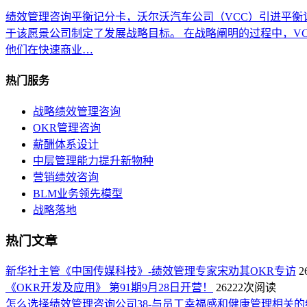
绩效管理咨询平衡记分卡，沃尔沃汽车公司（VCC）引进平衡记
于该愿景公司制定了发展战略目标。 在战略阐明的过程中，V
他们在快速商业…
热门服务
战略绩效管理咨询
OKR管理咨询
薪酬体系设计
中层管理能力提升新物种
营销绩效咨询
BLM业务领先模型
战略落地
热门文章
新华社主管《中国传媒科技》-绩效管理专家宋劝其OKR专访
2
《OKR开发及应用》 第91期9月28日开营！
26222次阅读
怎么选择绩效管理咨询公司38-与员工幸福感和健康管理相关的