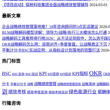
【项目启动】保税科技集团全面战略绩效管理辅导
2024-03-01
最新文章
企业战略绩效管理落地难？18年咨询顾问的3点实话建议
2026-
BLM战略解码模型详解：领导力/战略/执行三大模块怎么打通
2
战略解码工具推荐排行榜2026：从方法论到软件，怎么选不踩
OKR战略解码怎么用：双周对齐+季度复盘，让战略真正下沉
2
平衡计分卡BSC实战应用：从指标设计到落地的完整打法
2026-
热门标签
OKR
BSC
KPI
KPI指标
KPI咨询
OK
BSC咨询
BSC培训
KPI培训
战略绩效管理
分卡
平衡记分卡
战略落地
战略解码
战略
战略绩效管理咨询
训
绿色能源行业
绩效考核
薪酬
绩效考核咨询
绩效考核培训
行隆咨询