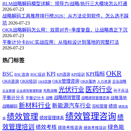
BLM战略解码模型详解：领导力/战略/执行三大模块怎么打通
2026-07-23
战略解码工具推荐排行榜2026：从方法论到软件，怎么选不踩
坑
2026-07-23
OKR战略解码怎么用：双周对齐+季度复盘，让战略真正下沉
2026-07-23
平衡计分卡BSC实战应用：从指标设计到落地的完整打法
2026-07-23
热门标签
OKR
BSC
KPI
KPI指标
KPI咨询
BSC咨询
BSC培训
KPI培训
OKR管理咨询
OKR咨询
OKR培训
OKR落地
企业战略
OKR实施
人力资源
医药行业
光伏行业
孙子兵法
先胜战略
企业管理
企业绩效管理制度
战略绩效管理
平衡计分卡
平衡记分卡
战略落地
战略
战略绩效管理咨询
新材料行业
新能源汽车行业
绩效
战略解码
目标管理
绩效咨
绩效管理咨询
绩效管理
绩
绩效管理体系
询
效管理培训
绿色能
绩效考核
绩效考核咨询
绩效考核培训