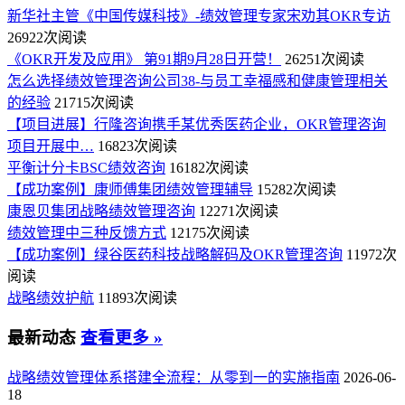
新华社主管《中国传媒科技》-绩效管理专家宋劝其OKR专访
26922次阅读
《OKR开发及应用》 第91期9月28日开营！
26251次阅读
怎么选择绩效管理咨询公司38-与员工幸福感和健康管理相关
的经验
21715次阅读
【项目进展】行隆咨询携手某优秀医药企业，OKR管理咨询
项目开展中…
16823次阅读
平衡计分卡BSC绩效咨询
16182次阅读
【成功案例】康师傅集团绩效管理辅导
15282次阅读
康恩贝集团战略绩效管理咨询
12271次阅读
绩效管理中三种反馈方式
12175次阅读
【成功案例】绿谷医药科技战略解码及OKR管理咨询
11972次
阅读
战略绩效护航
11893次阅读
最新动态
查看更多 »
战略绩效管理体系搭建全流程：从零到一的实施指南
2026-06-
18