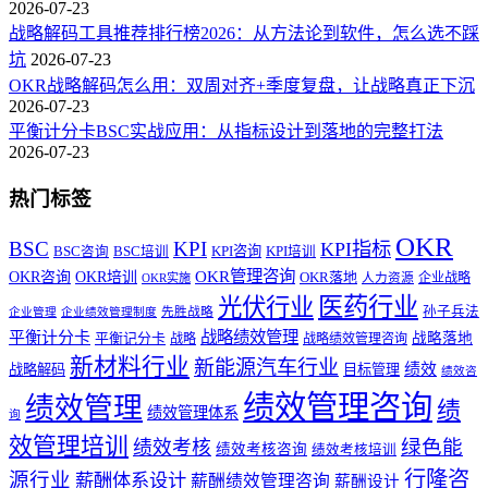
2026-07-23
战略解码工具推荐排行榜2026：从方法论到软件，怎么选不踩
坑
2026-07-23
OKR战略解码怎么用：双周对齐+季度复盘，让战略真正下沉
2026-07-23
平衡计分卡BSC实战应用：从指标设计到落地的完整打法
2026-07-23
热门标签
OKR
BSC
KPI
KPI指标
KPI咨询
BSC咨询
BSC培训
KPI培训
OKR管理咨询
OKR咨询
OKR培训
OKR落地
企业战略
OKR实施
人力资源
医药行业
光伏行业
孙子兵法
先胜战略
企业管理
企业绩效管理制度
战略绩效管理
平衡计分卡
平衡记分卡
战略落地
战略
战略绩效管理咨询
新材料行业
新能源汽车行业
绩效
战略解码
目标管理
绩效咨
绩效管理咨询
绩效管理
绩
绩效管理体系
询
效管理培训
绿色能
绩效考核
绩效考核咨询
绩效考核培训
行隆咨
源行业
薪酬体系设计
薪酬绩效管理咨询
薪酬设计