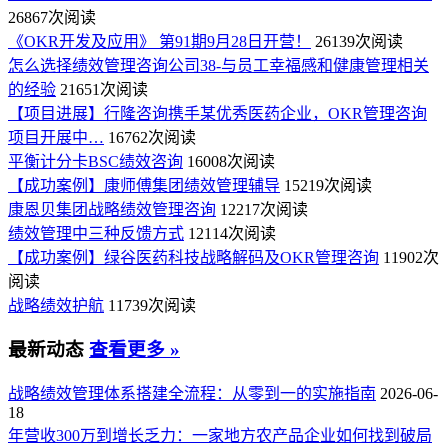
26867次阅读
《OKR开发及应用》 第91期9月28日开营！
26139次阅读
怎么选择绩效管理咨询公司38-与员工幸福感和健康管理相关
的经验
21651次阅读
【项目进展】行隆咨询携手某优秀医药企业，OKR管理咨询
项目开展中…
16762次阅读
平衡计分卡BSC绩效咨询
16008次阅读
【成功案例】康师傅集团绩效管理辅导
15219次阅读
康恩贝集团战略绩效管理咨询
12217次阅读
绩效管理中三种反馈方式
12114次阅读
【成功案例】绿谷医药科技战略解码及OKR管理咨询
11902次
阅读
战略绩效护航
11739次阅读
最新动态
查看更多 »
战略绩效管理体系搭建全流程：从零到一的实施指南
2026-06-
18
年营收300万到增长乏力：一家地方农产品企业如何找到破局