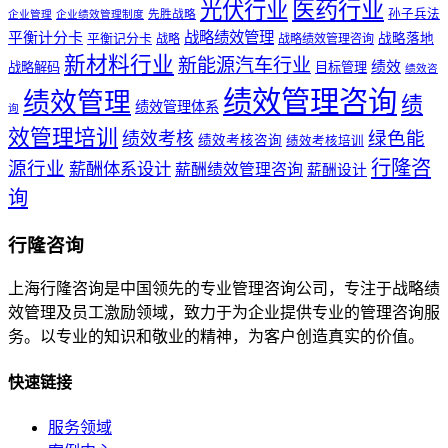
医药行业
光伏行业
孙子兵法
先胜战略
企业管理
企业绩效管理制度
战略绩效管理
平衡计分卡
平衡记分卡
战略落地
战略
战略绩效管理咨询
新材料行业
新能源汽车行业
绩效
战略解码
目标管理
绩效咨
绩效管理咨询
绩效管理
绩
绩效管理体系
询
效管理培训
绿色能
绩效考核
绩效考核咨询
绩效考核培训
行隆咨
源行业
薪酬体系设计
薪酬绩效管理咨询
薪酬设计
询
行隆咨询
上海行隆咨询是中国领先的专业管理咨询公司，专注于战略绩
效管理及员工激励领域，致力于为企业提供专业的管理咨询服
务。以专业的知识和敬业的精神，为客户创造真实的价值。
快速链接
服务领域