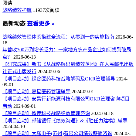
阅读
战略绩效护航
11937次阅读
最新动态
查看更多 »
战略绩效管理体系搭建全流程：从零到一的实施指南
2026-06-
18
年营收300万到增长乏力：一家地方农产品企业如何找到破局
点？
2026-06-13
【研究成果】新书《从战略解码到绩效落地》在人民邮电出版
社正式出版发行
2024-09-06
【项目启动】绿谷医药科技战略解码及OKR管理辅导
2024-
09-01
【项目启动】复星医药管理辅导
2024-09-01
【项目启动】安易行新能源科技有限公司OKR管理咨询项目
启动
2024-09-01
【项目启动】微传科技战略绩效管理咨询
2024-04-18
【项目启动】邮储银行《绩效沟通》&《胜任力建模》辅导
2024-04-10
【项目启动】大塚电子(苏州)有限公司绩效薪酬咨询
2024-03-