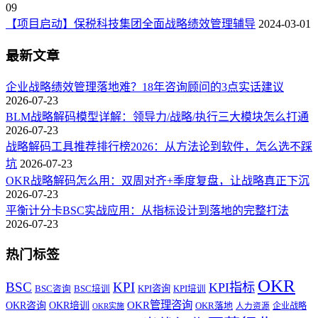
09
【项目启动】保税科技集团全面战略绩效管理辅导
2024-03-01
最新文章
企业战略绩效管理落地难？18年咨询顾问的3点实话建议
2026-07-23
BLM战略解码模型详解：领导力/战略/执行三大模块怎么打通
2026-07-23
战略解码工具推荐排行榜2026：从方法论到软件，怎么选不踩
坑
2026-07-23
OKR战略解码怎么用：双周对齐+季度复盘，让战略真正下沉
2026-07-23
平衡计分卡BSC实战应用：从指标设计到落地的完整打法
2026-07-23
热门标签
OKR
BSC
KPI
KPI指标
KPI咨询
BSC咨询
BSC培训
KPI培训
OKR管理咨询
OKR咨询
OKR培训
OKR落地
企业战略
OKR实施
人力资源