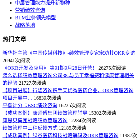
中层管理能力提升新物种
营销绩效咨询
BLM业务领先模型
战略落地
热门文章
新华社主管《中国传媒科技》-绩效管理专家宋劝其OKR专访
26941次阅读
《OKR开发及应用》 第91期9月28日开营！
26275次阅读
怎么选择绩效管理咨询公司38-与员工幸福感和健康管理相关
的经验
21727次阅读
【项目进展】行隆咨询携手某优秀医药企业，OKR管理咨询
项目开展中…
16839次阅读
平衡计分卡BSC绩效咨询
16225次阅读
【成功案例】康师傅集团绩效管理辅导
15302次阅读
康恩贝集团战略绩效管理咨询
12284次阅读
绩效管理中三种反馈方式
12185次阅读
【成功案例】绿谷医药科技战略解码及OKR管理咨询
11987次