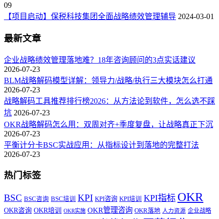
09
【项目启动】保税科技集团全面战略绩效管理辅导
2024-03-01
最新文章
企业战略绩效管理落地难？18年咨询顾问的3点实话建议
2026-07-23
BLM战略解码模型详解：领导力/战略/执行三大模块怎么打通
2026-07-23
战略解码工具推荐排行榜2026：从方法论到软件，怎么选不踩
坑
2026-07-23
OKR战略解码怎么用：双周对齐+季度复盘，让战略真正下沉
2026-07-23
平衡计分卡BSC实战应用：从指标设计到落地的完整打法
2026-07-23
热门标签
OKR
BSC
KPI
KPI指标
KPI咨询
BSC咨询
BSC培训
KPI培训
OKR管理咨询
OKR咨询
OKR培训
OKR落地
企业战略
OKR实施
人力资源