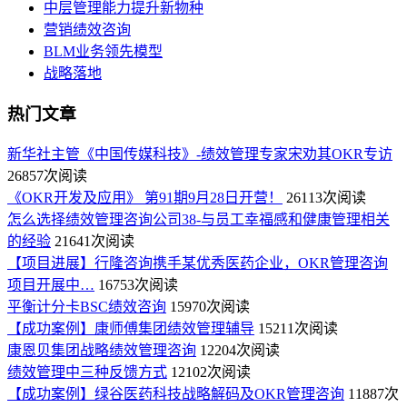
中层管理能力提升新物种
营销绩效咨询
BLM业务领先模型
战略落地
热门文章
新华社主管《中国传媒科技》-绩效管理专家宋劝其OKR专访
26857次阅读
《OKR开发及应用》 第91期9月28日开营！
26113次阅读
怎么选择绩效管理咨询公司38-与员工幸福感和健康管理相关
的经验
21641次阅读
【项目进展】行隆咨询携手某优秀医药企业，OKR管理咨询
项目开展中…
16753次阅读
平衡计分卡BSC绩效咨询
15970次阅读
【成功案例】康师傅集团绩效管理辅导
15211次阅读
康恩贝集团战略绩效管理咨询
12204次阅读
绩效管理中三种反馈方式
12102次阅读
【成功案例】绿谷医药科技战略解码及OKR管理咨询
11887次