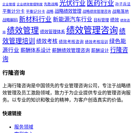
医药行业
光伏行业
孙子兵法
先胜战略
企业管理
企业绩效管理制度
战略绩效管理
平衡计分卡
平衡记分卡
战略落地
战略
战略绩效管理咨询
新材料行业
新能源汽车行业
绩效
战略解码
目标管理
绩效咨
绩效管理咨询
绩效管理
绩
绩效管理体系
询
效管理培训
绿色能
绩效考核
绩效考核咨询
绩效考核培训
行隆咨
源行业
薪酬体系设计
薪酬绩效管理咨询
薪酬设计
询
行隆咨询
上海行隆咨询是中国领先的专业管理咨询公司，专注于战略绩
效管理及员工激励领域，致力于为企业提供专业的管理咨询服
务。以专业的知识和敬业的精神，为客户创造真实的价值。
快速链接
服务领域