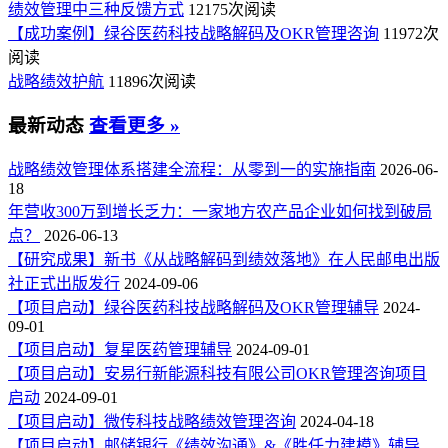
绩效管理中三种反馈方式
12175次阅读
【成功案例】绿谷医药科技战略解码及OKR管理咨询
11972次
阅读
战略绩效护航
11896次阅读
最新动态
查看更多 »
战略绩效管理体系搭建全流程：从零到一的实施指南
2026-06-
18
年营收300万到增长乏力：一家地方农产品企业如何找到破局
点？
2026-06-13
【研究成果】新书《从战略解码到绩效落地》在人民邮电出版
社正式出版发行
2024-09-06
【项目启动】绿谷医药科技战略解码及OKR管理辅导
2024-
09-01
【项目启动】复星医药管理辅导
2024-09-01
【项目启动】安易行新能源科技有限公司OKR管理咨询项目
启动
2024-09-01
【项目启动】微传科技战略绩效管理咨询
2024-04-18
【项目启动】邮储银行《绩效沟通》&《胜任力建模》辅导