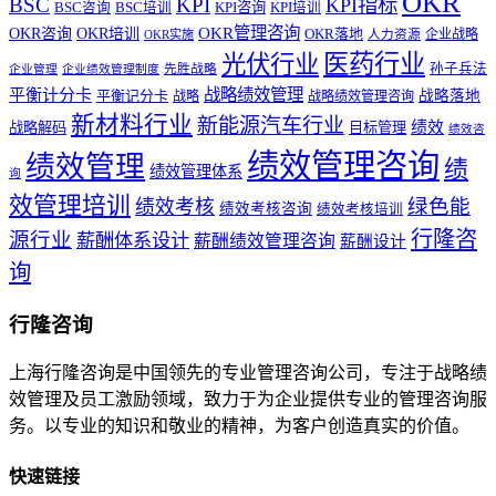
OKR
BSC
KPI
KPI指标
KPI咨询
BSC咨询
BSC培训
KPI培训
OKR管理咨询
OKR咨询
OKR培训
OKR落地
企业战略
OKR实施
人力资源
医药行业
光伏行业
孙子兵法
先胜战略
企业管理
企业绩效管理制度
战略绩效管理
平衡计分卡
平衡记分卡
战略落地
战略
战略绩效管理咨询
新材料行业
新能源汽车行业
绩效
战略解码
目标管理
绩效咨
绩效管理咨询
绩效管理
绩
绩效管理体系
询
效管理培训
绿色能
绩效考核
绩效考核咨询
绩效考核培训
行隆咨
源行业
薪酬体系设计
薪酬绩效管理咨询
薪酬设计
询
行隆咨询
上海行隆咨询是中国领先的专业管理咨询公司，专注于战略绩
效管理及员工激励领域，致力于为企业提供专业的管理咨询服
务。以专业的知识和敬业的精神，为客户创造真实的价值。
快速链接