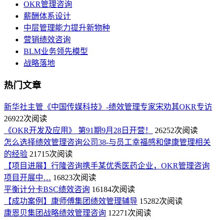
OKR管理咨询
薪酬体系设计
中层管理能力提升新物种
营销绩效咨询
BLM业务领先模型
战略落地
热门文章
新华社主管《中国传媒科技》-绩效管理专家宋劝其OKR专访
26922次阅读
《OKR开发及应用》 第91期9月28日开营！
26252次阅读
怎么选择绩效管理咨询公司38-与员工幸福感和健康管理相关
的经验
21715次阅读
【项目进展】行隆咨询携手某优秀医药企业，OKR管理咨询
项目开展中…
16823次阅读
平衡计分卡BSC绩效咨询
16184次阅读
【成功案例】康师傅集团绩效管理辅导
15282次阅读
康恩贝集团战略绩效管理咨询
12271次阅读