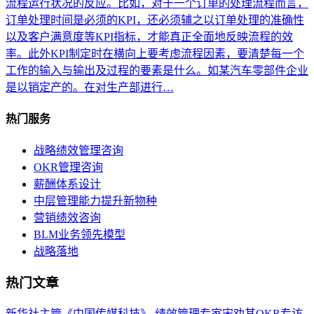
流程运行状况的反应。比如，对于一个订单的处理流程而言，
订单处理时间是必须的KPI，还必须辅之以订单处理的准确性
以及客户满意度等KPI指标，才能真正全面地反映流程的效
率。此外KPI制定时在横向上要考虑流程因素，要清楚每一个
工作的输入与输出及过程的要素是什么。如某汽车零部件企业
是以销定产的。在对生产部进行…
热门服务
战略绩效管理咨询
OKR管理咨询
薪酬体系设计
中层管理能力提升新物种
营销绩效咨询
BLM业务领先模型
战略落地
热门文章
新华社主管《中国传媒科技》-绩效管理专家宋劝其OKR专访