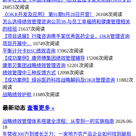
26853次阅读
《OKR开发及应用》 第91期9月28日开营！
26108次阅读
怎么选择绩效管理咨询公司38-与员工幸福感和健康管理相关
的经验
21637次阅读
【项目进展】行隆咨询携手某优秀医药企业，OKR管理咨询
项目开展中…
16749次阅读
平衡计分卡BSC绩效咨询
15962次阅读
【成功案例】康师傅集团绩效管理辅导
15208次阅读
康恩贝集团战略绩效管理咨询
12201次阅读
绩效管理中三种反馈方式
12098次阅读
【成功案例】绿谷医药科技战略解码及OKR管理咨询
11882次
阅读
战略绩效护航
11689次阅读
最新动态
查看更多 »
战略绩效管理体系搭建全流程：从零到一的实施指南
2026-06-
18
年营收300万到增长乏力：一家地方农产品企业如何找到破局