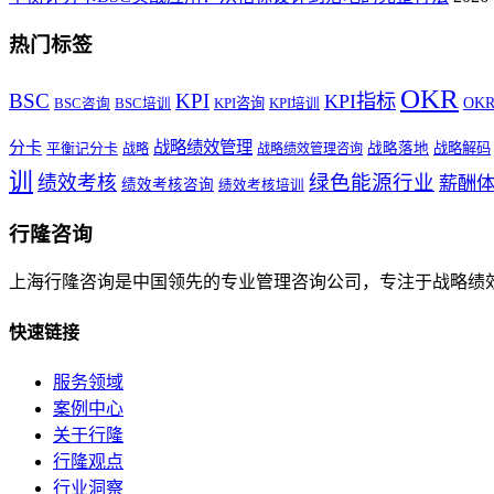
热门标签
OKR
BSC
KPI
KPI指标
KPI咨询
OK
BSC咨询
BSC培训
KPI培训
战略绩效管理
分卡
平衡记分卡
战略落地
战略解码
战略
战略绩效管理咨询
训
绿色能源行业
绩效考核
薪酬
绩效考核咨询
绩效考核培训
行隆咨询
上海行隆咨询是中国领先的专业管理咨询公司，专注于战略绩
快速链接
服务领域
案例中心
关于行隆
行隆观点
行业洞察