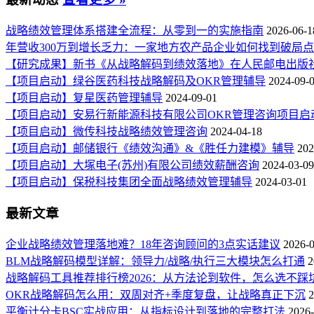
战略绩效管理体系搭建全流程：从零到一的实施指南
2026-06-1
年营收300万到增长乏力：一家地方农产品企业如何找到破局
【研究成果】新书《从战略解码到绩效落地》在人民邮电出版
【项目启动】绿谷医药科技战略解码及OKR管理辅导
2024-09-
【项目启动】复星医药管理辅导
2024-09-01
【项目启动】安易行新能源科技有限公司OKR管理咨询项目启
【项目启动】微传科技战略绩效管理咨询
2024-04-18
【项目启动】邮储银行《绩效沟通》&《胜任力建模》辅导
202
【项目启动】大塚电子(苏州)有限公司绩效薪酬咨询
2024-03-09
【项目启动】保税科技集团全面战略绩效管理辅导
2024-03-01
最新文章
企业战略绩效管理落地难？18年咨询顾问的3点实话建议
2026-
BLM战略解码模型详解：领导力/战略/执行三大模块怎么打通
2
战略解码工具推荐排行榜2026：从方法论到软件，怎么选不踩
OKR战略解码怎么用：双周对齐+季度复盘，让战略真正下沉
2
平衡计分卡BSC实战应用：从指标设计到落地的完整打法
2026-