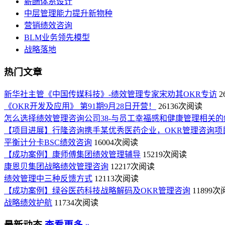
薪酬体系设计
中层管理能力提升新物种
营销绩效咨询
BLM业务领先模型
战略落地
热门文章
新华社主管《中国传媒科技》-绩效管理专家宋劝其OKR专访
2
《OKR开发及应用》 第91期9月28日开营！
26136次阅读
怎么选择绩效管理咨询公司38-与员工幸福感和健康管理相关的
【项目进展】行隆咨询携手某优秀医药企业，OKR管理咨询项
平衡计分卡BSC绩效咨询
16004次阅读
【成功案例】康师傅集团绩效管理辅导
15219次阅读
康恩贝集团战略绩效管理咨询
12217次阅读
绩效管理中三种反馈方式
12113次阅读
【成功案例】绿谷医药科技战略解码及OKR管理咨询
11899
战略绩效护航
11734次阅读
最新动态
查看更多 »