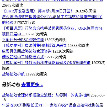
26973次阅读
《OKR开发及应用》 第91期9月28日开营！
26328次阅读
怎么选择绩效管理咨询公司38-与员工幸福感和健康管理相关
的经验
21757次阅读
【项目进展】行隆咨询携手某优秀医药企业，OKR管理咨询
项目开展中…
16870次阅读
平衡计分卡BSC绩效咨询
16302次阅读
【成功案例】康师傅集团绩效管理辅导
15333次阅读
康恩贝集团战略绩效管理咨询
12326次阅读
绩效管理中三种反馈方式
12212次阅读
【成功案例】绿谷医药科技战略解码及OKR管理咨询
12023次
阅读
战略绩效护航
11999次阅读
最新动态
查看更多 »
战略绩效管理体系搭建全流程：从零到一的实施指南
2026-06-
18
年营收300万到增长乏力：一家地方农产品企业如何找到破局