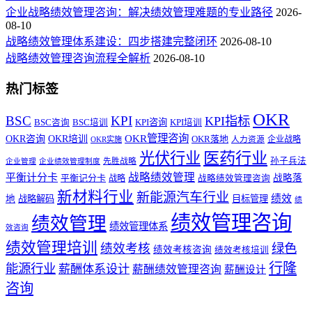
企业战略绩效管理咨询：解决绩效管理难题的专业路径
2026-
08-10
战略绩效管理体系建设：四步搭建完整闭环
2026-08-10
战略绩效管理咨询流程全解析
2026-08-10
热门标签
OKR
BSC
KPI
KPI指标
KPI咨询
BSC咨询
BSC培训
KPI培训
OKR管理咨询
OKR咨询
OKR培训
OKR落地
企业战略
OKR实施
人力资源
医药行业
光伏行业
孙子兵法
先胜战略
企业管理
企业绩效管理制度
战略绩效管理
平衡计分卡
平衡记分卡
战略落
战略
战略绩效管理咨询
新材料行业
新能源汽车行业
绩效
地
战略解码
目标管理
绩
绩效管理咨询
绩效管理
绩效管理体系
效咨询
绩效管理培训
绩效考核
绿色
绩效考核咨询
绩效考核培训
行隆
能源行业
薪酬体系设计
薪酬绩效管理咨询
薪酬设计
咨询