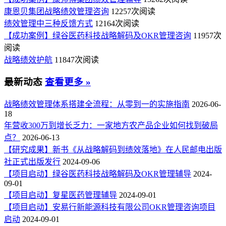
康恩贝集团战略绩效管理咨询
12257次阅读
绩效管理中三种反馈方式
12164次阅读
【成功案例】绿谷医药科技战略解码及OKR管理咨询
11957次
阅读
战略绩效护航
11847次阅读
最新动态
查看更多 »
战略绩效管理体系搭建全流程：从零到一的实施指南
2026-06-
18
年营收300万到增长乏力：一家地方农产品企业如何找到破局
点？
2026-06-13
【研究成果】新书《从战略解码到绩效落地》在人民邮电出版
社正式出版发行
2024-09-06
【项目启动】绿谷医药科技战略解码及OKR管理辅导
2024-
09-01
【项目启动】复星医药管理辅导
2024-09-01
【项目启动】安易行新能源科技有限公司OKR管理咨询项目
启动
2024-09-01