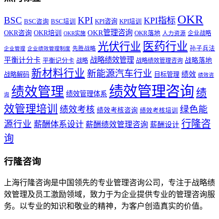
OKR
BSC
KPI
KPI指标
KPI咨询
BSC咨询
BSC培训
KPI培训
OKR管理咨询
OKR咨询
OKR培训
OKR落地
企业战略
OKR实施
人力资源
医药行业
光伏行业
孙子兵法
先胜战略
企业管理
企业绩效管理制度
战略绩效管理
平衡计分卡
平衡记分卡
战略落地
战略
战略绩效管理咨询
新材料行业
新能源汽车行业
绩效
战略解码
目标管理
绩效咨
绩效管理咨询
绩效管理
绩
绩效管理体系
询
效管理培训
绿色能
绩效考核
绩效考核咨询
绩效考核培训
行隆咨
源行业
薪酬体系设计
薪酬绩效管理咨询
薪酬设计
询
行隆咨询
上海行隆咨询是中国领先的专业管理咨询公司，专注于战略绩
效管理及员工激励领域，致力于为企业提供专业的管理咨询服
务。以专业的知识和敬业的精神，为客户创造真实的价值。