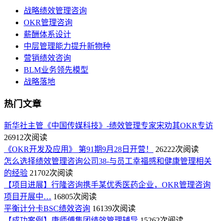
战略绩效管理咨询
OKR管理咨询
薪酬体系设计
中层管理能力提升新物种
营销绩效咨询
BLM业务领先模型
战略落地
热门文章
新华社主管《中国传媒科技》-绩效管理专家宋劝其OKR专访
26912次阅读
《OKR开发及应用》 第91期9月28日开营！
26222次阅读
怎么选择绩效管理咨询公司38-与员工幸福感和健康管理相关
的经验
21702次阅读
【项目进展】行隆咨询携手某优秀医药企业，OKR管理咨询
项目开展中…
16805次阅读
平衡计分卡BSC绩效咨询
16139次阅读
【成功案例】康师傅集团绩效管理辅导
15262次阅读