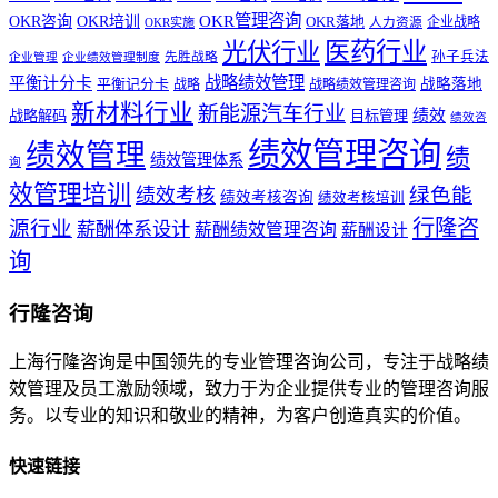
OKR管理咨询
OKR咨询
OKR培训
OKR落地
企业战略
OKR实施
人力资源
医药行业
光伏行业
孙子兵法
先胜战略
企业管理
企业绩效管理制度
战略绩效管理
平衡计分卡
平衡记分卡
战略落地
战略
战略绩效管理咨询
新材料行业
新能源汽车行业
绩效
战略解码
目标管理
绩效咨
绩效管理咨询
绩效管理
绩
绩效管理体系
询
效管理培训
绿色能
绩效考核
绩效考核咨询
绩效考核培训
行隆咨
源行业
薪酬体系设计
薪酬绩效管理咨询
薪酬设计
询
行隆咨询
上海行隆咨询是中国领先的专业管理咨询公司，专注于战略绩
效管理及员工激励领域，致力于为企业提供专业的管理咨询服
务。以专业的知识和敬业的精神，为客户创造真实的价值。
快速链接