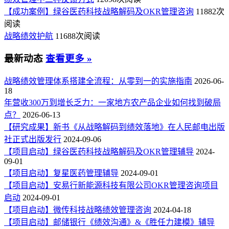
【成功案例】绿谷医药科技战略解码及OKR管理咨询
11882次
阅读
战略绩效护航
11688次阅读
最新动态
查看更多 »
战略绩效管理体系搭建全流程：从零到一的实施指南
2026-06-
18
年营收300万到增长乏力：一家地方农产品企业如何找到破局
点？
2026-06-13
【研究成果】新书《从战略解码到绩效落地》在人民邮电出版
社正式出版发行
2024-09-06
【项目启动】绿谷医药科技战略解码及OKR管理辅导
2024-
09-01
【项目启动】复星医药管理辅导
2024-09-01
【项目启动】安易行新能源科技有限公司OKR管理咨询项目
启动
2024-09-01
【项目启动】微传科技战略绩效管理咨询
2024-04-18
【项目启动】邮储银行《绩效沟通》&《胜任力建模》辅导