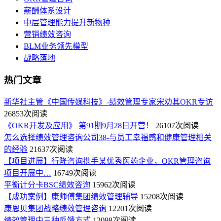
薪酬体系设计
中层管理能力提升新物种
营销绩效咨询
BLM业务领先模型
战略落地
热门文章
新华社主管《中国传媒科技》-绩效管理专家宋劝其OKR专访
26853次阅读
《OKR开发及应用》 第91期9月28日开营！
26107次阅读
怎么选择绩效管理咨询公司38-与员工幸福感和健康管理相关
的经验
21637次阅读
【项目进展】行隆咨询携手某优秀医药企业，OKR管理咨询
项目开展中…
16749次阅读
平衡计分卡BSC绩效咨询
15962次阅读
【成功案例】康师傅集团绩效管理辅导
15208次阅读
康恩贝集团战略绩效管理咨询
12201次阅读
绩效管理中三种反馈方式
12098次阅读