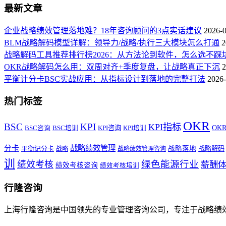
最新文章
企业战略绩效管理落地难？18年咨询顾问的3点实话建议
2026-
BLM战略解码模型详解：领导力/战略/执行三大模块怎么打通
2
战略解码工具推荐排行榜2026：从方法论到软件，怎么选不踩
OKR战略解码怎么用：双周对齐+季度复盘，让战略真正下沉
2
平衡计分卡BSC实战应用：从指标设计到落地的完整打法
2026-
热门标签
OKR
BSC
KPI
KPI指标
KPI咨询
OK
BSC咨询
BSC培训
KPI培训
战略绩效管理
分卡
平衡记分卡
战略落地
战略解码
战略
战略绩效管理咨询
训
绿色能源行业
绩效考核
薪酬
绩效考核咨询
绩效考核培训
行隆咨询
上海行隆咨询是中国领先的专业管理咨询公司，专注于战略绩