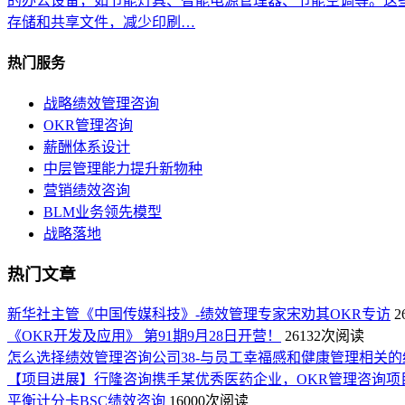
的办公设备，如节能灯具、智能电源管理器、节能空调等。这
存储和共享文件，减少印刷…
热门服务
战略绩效管理咨询
OKR管理咨询
薪酬体系设计
中层管理能力提升新物种
营销绩效咨询
BLM业务领先模型
战略落地
热门文章
新华社主管《中国传媒科技》-绩效管理专家宋劝其OKR专访
2
《OKR开发及应用》 第91期9月28日开营！
26132次阅读
怎么选择绩效管理咨询公司38-与员工幸福感和健康管理相关的
【项目进展】行隆咨询携手某优秀医药企业，OKR管理咨询项
平衡计分卡BSC绩效咨询
16000次阅读