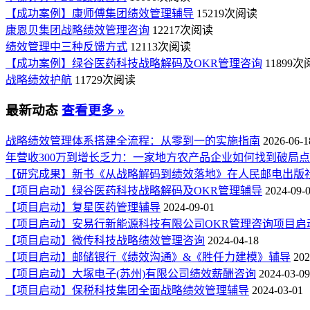
【成功案例】康师傅集团绩效管理辅导
15219次阅读
康恩贝集团战略绩效管理咨询
12217次阅读
绩效管理中三种反馈方式
12113次阅读
【成功案例】绿谷医药科技战略解码及OKR管理咨询
11899
战略绩效护航
11729次阅读
最新动态
查看更多 »
战略绩效管理体系搭建全流程：从零到一的实施指南
2026-06-1
年营收300万到增长乏力：一家地方农产品企业如何找到破局
【研究成果】新书《从战略解码到绩效落地》在人民邮电出版
【项目启动】绿谷医药科技战略解码及OKR管理辅导
2024-09-
【项目启动】复星医药管理辅导
2024-09-01
【项目启动】安易行新能源科技有限公司OKR管理咨询项目启
【项目启动】微传科技战略绩效管理咨询
2024-04-18
【项目启动】邮储银行《绩效沟通》&《胜任力建模》辅导
202
【项目启动】大塚电子(苏州)有限公司绩效薪酬咨询
2024-03-09
【项目启动】保税科技集团全面战略绩效管理辅导
2024-03-01