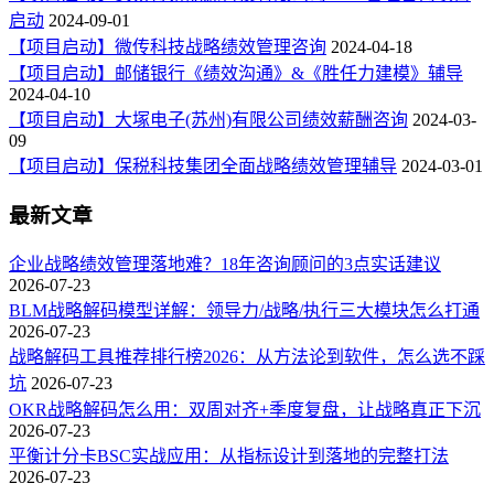
启动
2024-09-01
【项目启动】微传科技战略绩效管理咨询
2024-04-18
【项目启动】邮储银行《绩效沟通》&《胜任力建模》辅导
2024-04-10
【项目启动】大塚电子(苏州)有限公司绩效薪酬咨询
2024-03-
09
【项目启动】保税科技集团全面战略绩效管理辅导
2024-03-01
最新文章
企业战略绩效管理落地难？18年咨询顾问的3点实话建议
2026-07-23
BLM战略解码模型详解：领导力/战略/执行三大模块怎么打通
2026-07-23
战略解码工具推荐排行榜2026：从方法论到软件，怎么选不踩
坑
2026-07-23
OKR战略解码怎么用：双周对齐+季度复盘，让战略真正下沉
2026-07-23
平衡计分卡BSC实战应用：从指标设计到落地的完整打法
2026-07-23