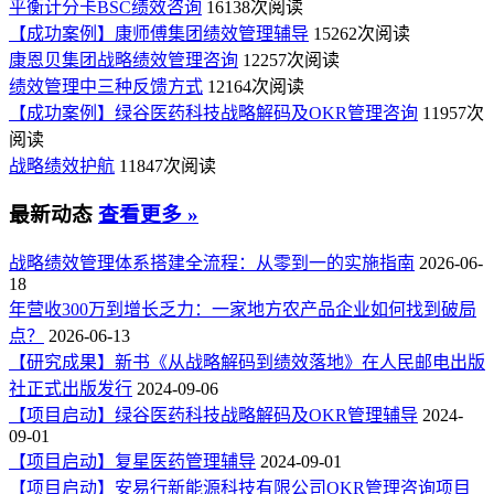
平衡计分卡BSC绩效咨询
16138次阅读
【成功案例】康师傅集团绩效管理辅导
15262次阅读
康恩贝集团战略绩效管理咨询
12257次阅读
绩效管理中三种反馈方式
12164次阅读
【成功案例】绿谷医药科技战略解码及OKR管理咨询
11957次
阅读
战略绩效护航
11847次阅读
最新动态
查看更多 »
战略绩效管理体系搭建全流程：从零到一的实施指南
2026-06-
18
年营收300万到增长乏力：一家地方农产品企业如何找到破局
点？
2026-06-13
【研究成果】新书《从战略解码到绩效落地》在人民邮电出版
社正式出版发行
2024-09-06
【项目启动】绿谷医药科技战略解码及OKR管理辅导
2024-
09-01
【项目启动】复星医药管理辅导
2024-09-01
【项目启动】安易行新能源科技有限公司OKR管理咨询项目