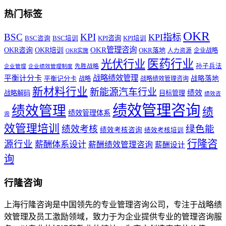
热门标签
OKR
BSC
KPI
KPI指标
KPI咨询
BSC咨询
BSC培训
KPI培训
OKR管理咨询
OKR咨询
OKR培训
OKR落地
企业战略
OKR实施
人力资源
医药行业
光伏行业
孙子兵法
先胜战略
企业管理
企业绩效管理制度
战略绩效管理
平衡计分卡
平衡记分卡
战略落地
战略
战略绩效管理咨询
新材料行业
新能源汽车行业
绩效
战略解码
目标管理
绩效咨
绩效管理咨询
绩效管理
绩
绩效管理体系
询
效管理培训
绿色能
绩效考核
绩效考核咨询
绩效考核培训
行隆咨
源行业
薪酬体系设计
薪酬绩效管理咨询
薪酬设计
询
行隆咨询
上海行隆咨询是中国领先的专业管理咨询公司，专注于战略绩
效管理及员工激励领域，致力于为企业提供专业的管理咨询服