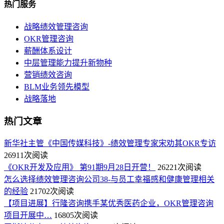
热门服务
战略绩效管理咨询
OKR管理咨询
薪酬体系设计
中层管理能力提升新物种
营销绩效咨询
BLM业务领先模型
战略落地
热门文章
新华社主管《中国传媒科技》-绩效管理专家宋劝其OKR专访
26911次阅读
《OKR开发及应用》 第91期9月28日开营！
26221次阅读
怎么选择绩效管理咨询公司38-与员工幸福感和健康管理相关
的经验
21702次阅读
【项目进展】行隆咨询携手某优秀医药企业，OKR管理咨询
项目开展中…
16805次阅读