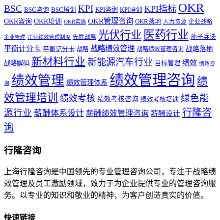
OKR
BSC
KPI
KPI指标
KPI咨询
BSC咨询
BSC培训
KPI培训
OKR管理咨询
OKR咨询
OKR培训
OKR落地
企业战略
OKR实施
人力资源
医药行业
光伏行业
孙子兵法
先胜战略
企业管理
企业绩效管理制度
战略绩效管理
平衡计分卡
平衡记分卡
战略落地
战略
战略绩效管理咨询
新材料行业
新能源汽车行业
绩效
战略解码
目标管理
绩效咨
绩效管理咨询
绩效管理
绩
绩效管理体系
询
效管理培训
绿色能
绩效考核
绩效考核咨询
绩效考核培训
行隆咨
源行业
薪酬体系设计
薪酬绩效管理咨询
薪酬设计
询
行隆咨询
上海行隆咨询是中国领先的专业管理咨询公司，专注于战略绩
效管理及员工激励领域，致力于为企业提供专业的管理咨询服
务。以专业的知识和敬业的精神，为客户创造真实的价值。
快速链接