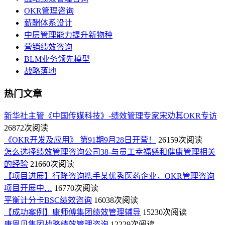
OKR管理咨询
薪酬体系设计
中层管理能力提升新物种
营销绩效咨询
BLM业务领先模型
战略落地
热门文章
新华社主管《中国传媒科技》-绩效管理专家宋劝其OKR专访
26872次阅读
《OKR开发及应用》 第91期9月28日开营！
26159次阅读
怎么选择绩效管理咨询公司38-与员工幸福感和健康管理相关
的经验
21660次阅读
【项目进展】行隆咨询携手某优秀医药企业，OKR管理咨询
项目开展中…
16770次阅读
平衡计分卡BSC绩效咨询
16038次阅读
【成功案例】康师傅集团绩效管理辅导
15230次阅读
康恩贝集团战略绩效管理咨询
12229次阅读