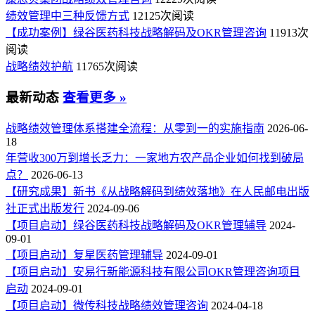
绩效管理中三种反馈方式
12125次阅读
【成功案例】绿谷医药科技战略解码及OKR管理咨询
11913次
阅读
战略绩效护航
11765次阅读
最新动态
查看更多 »
战略绩效管理体系搭建全流程：从零到一的实施指南
2026-06-
18
年营收300万到增长乏力：一家地方农产品企业如何找到破局
点？
2026-06-13
【研究成果】新书《从战略解码到绩效落地》在人民邮电出版
社正式出版发行
2024-09-06
【项目启动】绿谷医药科技战略解码及OKR管理辅导
2024-
09-01
【项目启动】复星医药管理辅导
2024-09-01
【项目启动】安易行新能源科技有限公司OKR管理咨询项目
启动
2024-09-01
【项目启动】微传科技战略绩效管理咨询
2024-04-18