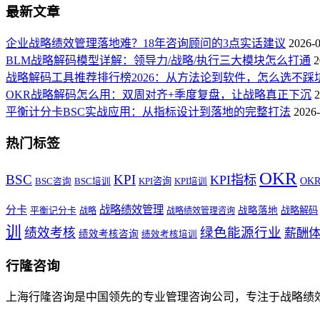
最新文章
企业战略绩效管理落地难？18年咨询顾问的3点实话建议
2026-
BLM战略解码模型详解：领导力/战略/执行三大模块怎么打通
2
战略解码工具推荐排行榜2026：从方法论到软件，怎么选不踩
OKR战略解码怎么用：双周对齐+季度复盘，让战略真正下沉
2
平衡计分卡BSC实战应用：从指标设计到落地的完整打法
2026-
热门标签
OKR
BSC
KPI
KPI指标
KPI咨询
OK
BSC咨询
BSC培训
KPI培训
战略绩效管理
分卡
平衡记分卡
战略落地
战略解码
战略
战略绩效管理咨询
训
绿色能源行业
绩效考核
薪酬
绩效考核咨询
绩效考核培训
行隆咨询
上海行隆咨询是中国领先的专业管理咨询公司，专注于战略绩