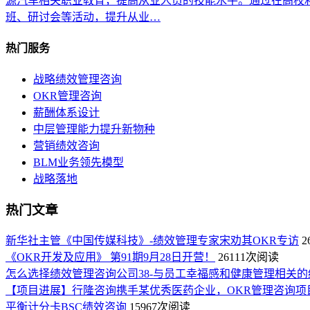
源汽车相关职业教育，提高从业人员的技能水平。通过在高校
班、研讨会等活动，提升从业…
热门服务
战略绩效管理咨询
OKR管理咨询
薪酬体系设计
中层管理能力提升新物种
营销绩效咨询
BLM业务领先模型
战略落地
热门文章
新华社主管《中国传媒科技》-绩效管理专家宋劝其OKR专访
2
《OKR开发及应用》 第91期9月28日开营！
26111次阅读
怎么选择绩效管理咨询公司38-与员工幸福感和健康管理相关的
【项目进展】行隆咨询携手某优秀医药企业，OKR管理咨询项
平衡计分卡BSC绩效咨询
15967次阅读