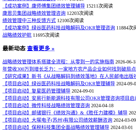
【成功案例】康师傅集团绩效管理辅导
15211次阅读
康恩贝集团战略绩效管理咨询
12203次阅读
绩效管理中三种反馈方式
12100次阅读
【成功案例】绿谷医药科技战略解码及OKR管理咨询
11884
战略绩效护航
11695次阅读
最新动态
查看更多 »
战略绩效管理体系搭建全流程：从零到一的实施指南
2026-06-1
年营收300万到增长乏力：一家地方农产品企业如何找到破局
【研究成果】新书《从战略解码到绩效落地》在人民邮电出版
【项目启动】绿谷医药科技战略解码及OKR管理辅导
2024-09-
【项目启动】复星医药管理辅导
2024-09-01
【项目启动】安易行新能源科技有限公司OKR管理咨询项目启
【项目启动】微传科技战略绩效管理咨询
2024-04-18
【项目启动】邮储银行《绩效沟通》&《胜任力建模》辅导
202
【项目启动】大塚电子(苏州)有限公司绩效薪酬咨询
2024-03-09
【项目启动】保税科技集团全面战略绩效管理辅导
2024-03-01