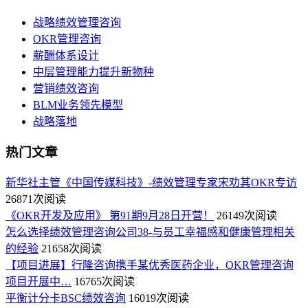
战略绩效管理咨询
OKR管理咨询
薪酬体系设计
中层管理能力提升新物种
营销绩效咨询
BLM业务领先模型
战略落地
热门文章
新华社主管《中国传媒科技》-绩效管理专家宋劝其OKR专访
26871次阅读
《OKR开发及应用》 第91期9月28日开营！
26149次阅读
怎么选择绩效管理咨询公司38-与员工幸福感和健康管理相关
的经验
21658次阅读
【项目进展】行隆咨询携手某优秀医药企业，OKR管理咨询
项目开展中…
16765次阅读
平衡计分卡BSC绩效咨询
16019次阅读