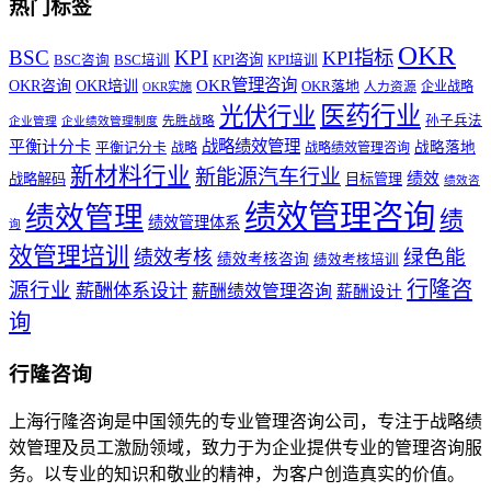
热门标签
OKR
BSC
KPI
KPI指标
KPI咨询
BSC咨询
BSC培训
KPI培训
OKR管理咨询
OKR咨询
OKR培训
OKR落地
企业战略
OKR实施
人力资源
医药行业
光伏行业
孙子兵法
先胜战略
企业管理
企业绩效管理制度
战略绩效管理
平衡计分卡
平衡记分卡
战略落地
战略
战略绩效管理咨询
新材料行业
新能源汽车行业
绩效
战略解码
目标管理
绩效咨
绩效管理咨询
绩效管理
绩
绩效管理体系
询
效管理培训
绿色能
绩效考核
绩效考核咨询
绩效考核培训
行隆咨
源行业
薪酬体系设计
薪酬绩效管理咨询
薪酬设计
询
行隆咨询
上海行隆咨询是中国领先的专业管理咨询公司，专注于战略绩
效管理及员工激励领域，致力于为企业提供专业的管理咨询服
务。以专业的知识和敬业的精神，为客户创造真实的价值。