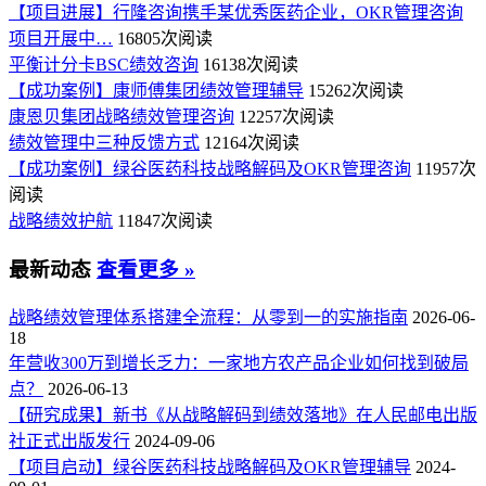
【项目进展】行隆咨询携手某优秀医药企业，OKR管理咨询
项目开展中…
16805次阅读
平衡计分卡BSC绩效咨询
16138次阅读
【成功案例】康师傅集团绩效管理辅导
15262次阅读
康恩贝集团战略绩效管理咨询
12257次阅读
绩效管理中三种反馈方式
12164次阅读
【成功案例】绿谷医药科技战略解码及OKR管理咨询
11957次
阅读
战略绩效护航
11847次阅读
最新动态
查看更多 »
战略绩效管理体系搭建全流程：从零到一的实施指南
2026-06-
18
年营收300万到增长乏力：一家地方农产品企业如何找到破局
点？
2026-06-13
【研究成果】新书《从战略解码到绩效落地》在人民邮电出版
社正式出版发行
2024-09-06
【项目启动】绿谷医药科技战略解码及OKR管理辅导
2024-