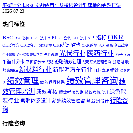
平衡计分卡BSC实战应用：从指标设计到落地的完整打法
2026-07-23
热门标签
OKR
BSC
KPI
KPI指标
KPI咨询
BSC咨询
BSC培训
KPI培训
OKR管理咨询
OKR咨询
OKR培训
OKR落地
企业战略
OKR实施
人力资源
医药行业
光伏行业
孙子兵法
先胜战略
企业管理
企业绩效管理制度
战略绩效管理
平衡计分卡
平衡记分卡
战略落地
战略
战略绩效管理咨询
新材料行业
新能源汽车行业
绩效
战略解码
目标管理
绩效咨
绩效管理咨询
绩效管理
绩
绩效管理体系
询
效管理培训
绿色能
绩效考核
绩效考核咨询
绩效考核培训
行隆咨
源行业
薪酬体系设计
薪酬绩效管理咨询
薪酬设计
询
行隆咨询