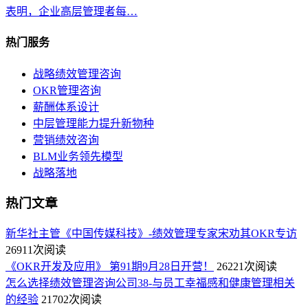
表明，企业高层管理者每…
热门服务
战略绩效管理咨询
OKR管理咨询
薪酬体系设计
中层管理能力提升新物种
营销绩效咨询
BLM业务领先模型
战略落地
热门文章
新华社主管《中国传媒科技》-绩效管理专家宋劝其OKR专访
26911次阅读
《OKR开发及应用》 第91期9月28日开营！
26221次阅读
怎么选择绩效管理咨询公司38-与员工幸福感和健康管理相关
的经验
21702次阅读