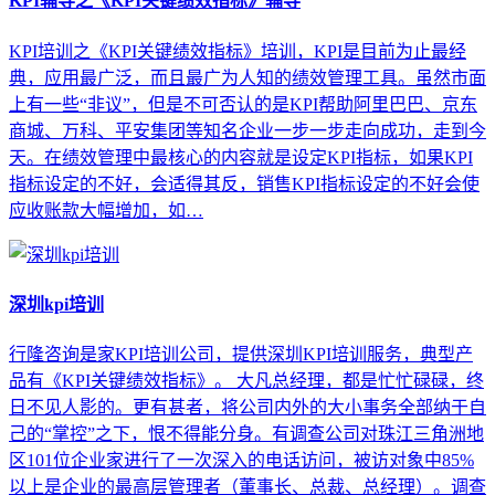
KPI辅导之《KPI关键绩效指标》辅导
KPI培训之《KPI关键绩效指标》培训，KPI是目前为止最经
典，应用最广泛，而且最广为人知的绩效管理工具。虽然市面
上有一些“非议”，但是不可否认的是KPI帮助阿里巴巴、京东
商城、万科、平安集团等知名企业一步一步走向成功，走到今
天。在绩效管理中最核心的内容就是设定KPI指标，如果KPI
指标设定的不好，会适得其反，销售KPI指标设定的不好会使
应收账款大幅增加，如…
深圳kpi培训
行隆咨询是家KPI培训公司，提供深圳KPI培训服务，典型产
品有《KPI关键绩效指标》。 大凡总经理，都是忙忙碌碌，终
日不见人影的。更有甚者，将公司内外的大小事务全部纳于自
己的“掌控”之下，恨不得能分身。有调查公司对珠江三角洲地
区101位企业家进行了一次深入的电话访问，被访对象中85%
以上是企业的最高层管理者（董事长、总裁、总经理）。调查