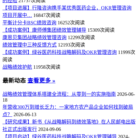
的经验
21737次阅读
【项目进展】行隆咨询携手某优秀医药企业，OKR管理咨询
项目开展中…
16847次阅读
平衡计分卡BSC绩效咨询
16252次阅读
【成功案例】康师傅集团绩效管理辅导
15309次阅读
康恩贝集团战略绩效管理咨询
12299次阅读
绩效管理中三种反馈方式
12193次阅读
【成功案例】绿谷医药科技战略解码及OKR管理咨询
11999次
阅读
战略绩效护航
11958次阅读
最新动态
查看更多 »
战略绩效管理体系搭建全流程：从零到一的实施指南
2026-06-
18
年营收300万到增长乏力：一家地方农产品企业如何找到破局
点？
2026-06-13
【研究成果】新书《从战略解码到绩效落地》在人民邮电出版
社正式出版发行
2024-09-06
【项目启动】绿谷医药科技战略解码及OKR管理辅导
2024-