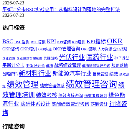
2026-07-23
平衡计分卡BSC实战应用：从指标设计到落地的完整打法
2026-07-23
热门标签
OKR
BSC
KPI
KPI指标
KPI咨询
BSC咨询
BSC培训
KPI培训
OKR管理咨询
OKR咨询
OKR培训
OKR落地
企业战略
OKR实施
人力资源
医药行业
光伏行业
孙子兵法
先胜战略
企业管理
企业绩效管理制度
战略绩效管理
平衡计分卡
平衡记分卡
战略落地
战略
战略绩效管理咨询
新材料行业
新能源汽车行业
绩效
战略解码
目标管理
绩效咨
绩效管理咨询
绩效管理
绩
绩效管理体系
询
效管理培训
绿色能
绩效考核
绩效考核咨询
绩效考核培训
行隆咨
源行业
薪酬体系设计
薪酬绩效管理咨询
薪酬设计
询
行隆咨询