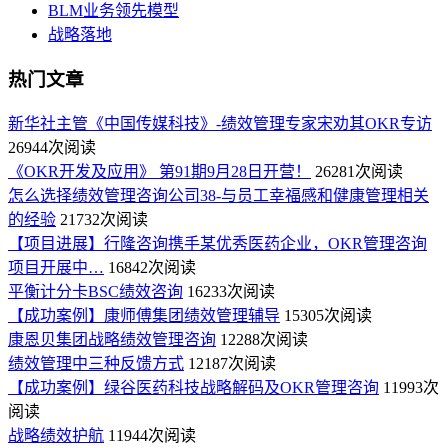
BLM业务领先模型
战略落地
热门文章
新华社主管《中国传媒科技》-绩效管理专家宋劝其OKR专访
26944次阅读
《OKR开发及应用》 第91期9月28日开营！
26281次阅读
怎么选择绩效管理咨询公司38-与员工幸福感和健康管理相关
的经验
21732次阅读
【项目进展】行隆咨询携手某优秀医药企业，OKR管理咨询
项目开展中…
16842次阅读
平衡计分卡BSC绩效咨询
16233次阅读
【成功案例】康师傅集团绩效管理辅导
15305次阅读
康恩贝集团战略绩效管理咨询
12288次阅读
绩效管理中三种反馈方式
12187次阅读
【成功案例】绿谷医药科技战略解码及OKR管理咨询
11993次
阅读
战略绩效护航
11944次阅读