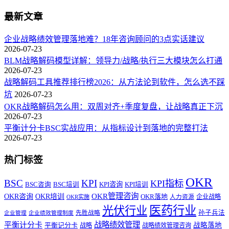
最新文章
企业战略绩效管理落地难？18年咨询顾问的3点实话建议
2026-07-23
BLM战略解码模型详解：领导力/战略/执行三大模块怎么打通
2026-07-23
战略解码工具推荐排行榜2026：从方法论到软件，怎么选不踩
坑
2026-07-23
OKR战略解码怎么用：双周对齐+季度复盘，让战略真正下沉
2026-07-23
平衡计分卡BSC实战应用：从指标设计到落地的完整打法
2026-07-23
热门标签
OKR
BSC
KPI
KPI指标
KPI咨询
BSC咨询
BSC培训
KPI培训
OKR管理咨询
OKR咨询
OKR培训
OKR落地
企业战略
OKR实施
人力资源
医药行业
光伏行业
孙子兵法
先胜战略
企业管理
企业绩效管理制度
战略绩效管理
平衡计分卡
平衡记分卡
战略落地
战略
战略绩效管理咨询