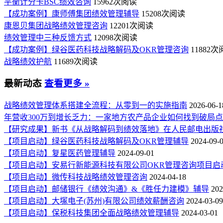
平衡计分卡BSC绩效咨询
15962次阅读
【成功案例】康师傅集团绩效管理辅导
15208次阅读
康恩贝集团战略绩效管理咨询
12201次阅读
绩效管理中三种反馈方式
12098次阅读
【成功案例】绿谷医药科技战略解码及OKR管理咨询
11882
战略绩效护航
11689次阅读
最新动态
查看更多 »
战略绩效管理体系搭建全流程：从零到一的实施指南
2026-06-1
年营收300万到增长乏力：一家地方农产品企业如何找到破局
【研究成果】新书《从战略解码到绩效落地》在人民邮电出版
【项目启动】绿谷医药科技战略解码及OKR管理辅导
2024-09-
【项目启动】复星医药管理辅导
2024-09-01
【项目启动】安易行新能源科技有限公司OKR管理咨询项目启
【项目启动】微传科技战略绩效管理咨询
2024-04-18
【项目启动】邮储银行《绩效沟通》&《胜任力建模》辅导
202
【项目启动】大塚电子(苏州)有限公司绩效薪酬咨询
2024-03-09
【项目启动】保税科技集团全面战略绩效管理辅导
2024-03-01