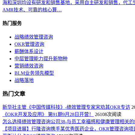
海和深圳均设有研发和销售基地，采用自主研发和销售，代工生
AMR技术、可靠的核心算…
热门服务
战略绩效管理咨询
OKR管理咨询
薪酬体系设计
中层管理能力提升新物种
营销绩效咨询
BLM业务领先模型
战略落地
热门文章
新华社主管《中国传媒科技》-绩效管理专家宋劝其OKR专访
2
《OKR开发及应用》 第91期9月28日开营！
26108次阅读
怎么选择绩效管理咨询公司38-与员工幸福感和健康管理相关的
【项目进展】行隆咨询携手某优秀医药企业，OKR管理咨询项