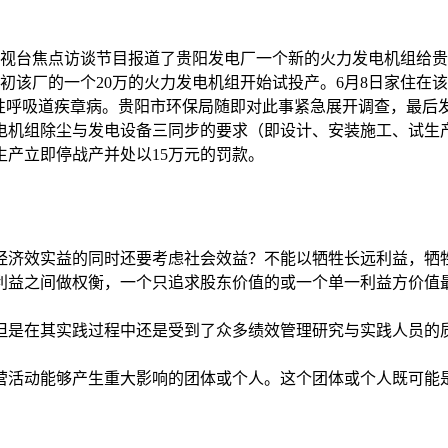
中央电视台焦点访谈节目报道了贵阳发电厂一个新的火力发电机组
月初该厂的一个20万的火力发电机组开始试投产。6月8日家住在
性呼吸道疾章病。贵阳市环保局随即对此事紧急展开调查，最后发
电机组除尘与发电设备三同步的要求（即设计、安装施工、试生
产立即停战产并处以15万元的罚款。
经济效实益的同时还要考虑社会效益？不能以牺牲长远利益，牺
利益之间做权衡，一个只追求股东价值的或一个单一利益方价值
但是在其实践过程中还是受到了众多绩效管理研究与实践人员的
营活动能够产生重大影响的团体或个人。这个团体或个人既可能