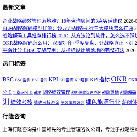
最新文章
企业战略绩效管理落地难？18年咨询顾问的3点实话建议
2026-
BLM战略解码模型详解：领导力/战略/执行三大模块怎么打通
2
战略解码工具推荐排行榜2026：从方法论到软件，怎么选不踩
OKR战略解码怎么用：双周对齐+季度复盘，让战略真正下沉
2
平衡计分卡BSC实战应用：从指标设计到落地的完整打法
2026-
热门标签
OKR
BSC
KPI
KPI指标
KPI咨询
OK
BSC咨询
BSC培训
KPI培训
战略绩效管理
分卡
平衡记分卡
战略落地
战略解码
战略
战略绩效管理咨询
训
绿色能源行业
绩效考核
薪酬
绩效考核咨询
绩效考核培训
行隆咨询
上海行隆咨询是中国领先的专业管理咨询公司，专注于战略绩