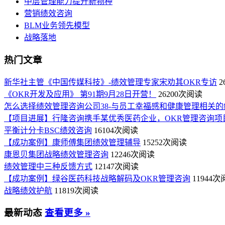
中层管理能力提升新物种
营销绩效咨询
BLM业务领先模型
战略落地
热门文章
新华社主管《中国传媒科技》-绩效管理专家宋劝其OKR专访
2
《OKR开发及应用》 第91期9月28日开营！
26200次阅读
怎么选择绩效管理咨询公司38-与员工幸福感和健康管理相关的
【项目进展】行隆咨询携手某优秀医药企业，OKR管理咨询项
平衡计分卡BSC绩效咨询
16104次阅读
【成功案例】康师傅集团绩效管理辅导
15252次阅读
康恩贝集团战略绩效管理咨询
12246次阅读
绩效管理中三种反馈方式
12147次阅读
【成功案例】绿谷医药科技战略解码及OKR管理咨询
11944
战略绩效护航
11819次阅读
最新动态
查看更多 »