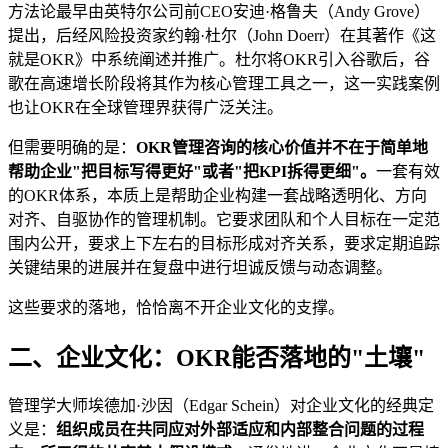
方法论最早由英特尔公司前CEO安迪·格鲁夫（Andy Grove）
提出，后经风险投资家约翰·杜尔（John Doerr）在其著作《这
就是OKR》中系统阐述并推广。杜尔将OKR引入谷歌后，谷
歌在高速增长阶段将其作为核心管理工具之一，这一实践案例
也让OKR在全球管理界获得广泛关注。
但需要明确的是：
OKR管理咨询的核心价值并不在于简单地
帮助企业"把目标写得更好"或者"把KPI拆得更细"。
一套有效
的OKR体系，本质上是帮助企业构建一套战略透明化、方向
对齐、自驱协作的管理机制。它要求团队和个人目标在一定范
围内公开，要求上下左右的目标形成对齐关系，要求定期追踪
关键结果的进展并在复盘中进行坦诚反馈与动态调整。
这些要求的落地，恰恰离不开企业文化的支撑。
二、企业文化：OKR能否落地的"土壤"
管理学大师埃德加·沙因（Edgar Schein）对企业文化的经典定
义是：
组织成员在共同应对外部适应和内部整合问题的过程