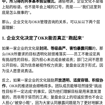
中，所习得的共享基本假设模式
。通俗地讲，企业文化不是墙
上贴的标语，也不是年会上喊的口号，而是——"我们这里到
底是怎么做事的"。
那么，企业文化与OKR管理咨询的关系，可以从以下两个层
面理解：
1. 企业文化决定了OKR能否真正"跑起来"
如果一家企业的文化是
封闭、等级森严、害怕暴露问题
的，那
么OKR所要求的目标透明化就很难落实——员工不敢设定具
有挑战性的目标，因为担心未达成会被追责；部门之间不愿意
公开目标，因为信息被视作权力资源；复盘会议流于形式，因
为没人愿意说真话。
反之，如果一家企业的文化鼓励
开放透明、适度容错、积极协
作
，OKR的推进就会顺畅得多。团队成员能够坦然接受"挑战
性目标不一定达成"的事实，因为他们理解目标是用来激发潜
能的，而非用于惩罚的工具；复盘会议上的坦诚反馈也不会让
人担心"被穿小鞋"，因为大家认同暴露问题是为了更好地解决