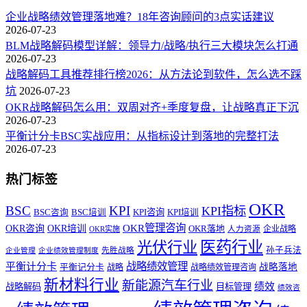
企业战略绩效管理落地难？18年咨询顾问的3点实话建议
2026-07-23
BLM战略解码模型详解：领导力/战略/执行三大模块怎么打通
2026-07-23
战略解码工具推荐排行榜2026：从方法论到软件，怎么选不踩
坑
2026-07-23
OKR战略解码怎么用：双周对齐+季度复盘，让战略真正下沉
2026-07-23
平衡计分卡BSC实战应用：从指标设计到落地的完整打法
2026-07-23
热门标签
OKR
BSC
KPI
KPI指标
KPI咨询
BSC咨询
BSC培训
KPI培训
OKR管理咨询
OKR咨询
OKR培训
OKR落地
企业战略
OKR实施
人力资源
医药行业
光伏行业
孙子兵法
先胜战略
企业管理
企业绩效管理制度
战略绩效管理
平衡计分卡
平衡记分卡
战略落地
战略
战略绩效管理咨询
新材料行业
新能源汽车行业
绩效
战略解码
目标管理
绩效咨