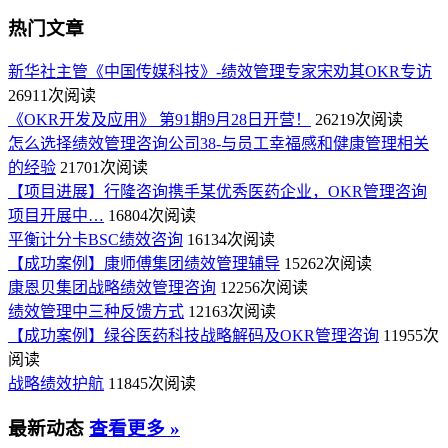
热门文章
新华社主管《中国传媒科技》-绩效管理专家宋劝其OKR专访
26911次阅读
《OKR开发及应用》 第91期9月28日开营！
26219次阅读
怎么选择绩效管理咨询公司38-与员工幸福感和健康管理相关
的经验
21701次阅读
【项目进展】行隆咨询携手某优秀医药企业，OKR管理咨询
项目开展中…
16804次阅读
平衡计分卡BSC绩效咨询
16134次阅读
【成功案例】康师傅集团绩效管理辅导
15262次阅读
康恩贝集团战略绩效管理咨询
12256次阅读
绩效管理中三种反馈方式
12163次阅读
【成功案例】绿谷医药科技战略解码及OKR管理咨询
11955次
阅读
战略绩效护航
11845次阅读
最新动态
查看更多 »