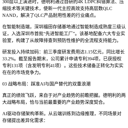
300层以上演进时，德明利通过自研的4K LDPC纠错算法、压
缩技术等关键技术，使新一代主控高效支持高层数QLC
NAND，解决了QLC产品耐用性差的行业痛点。
在智能制造端，深圳福田存储基地通过智能制造成熟度三级认
证，入选深圳市首批“先进智能工厂”。该基地配备六大专业实
验室，构建了从故障排查到预防性维护的全流程支持能力。
研发投入持续加码：前三季度研发费用达1.15亿元，同比增长
33.2%。截至报告期末，公司累计申请专利394项，已获授权
专利131项（含发明专利41项）。这些技术储备正转化为实实
在在的市场竞争力。
03 战略布局：踩准AI与国产替代的双重浪潮
真正的绩效飞跃，来自于对产业趋势的前瞻把握。德明利的两
大战略布局，恰与当前最重要的产业趋势深度契合。
AI驱动存储架构革新。从云端训练到边缘推理，不同场景对
存储提出差异化需求：