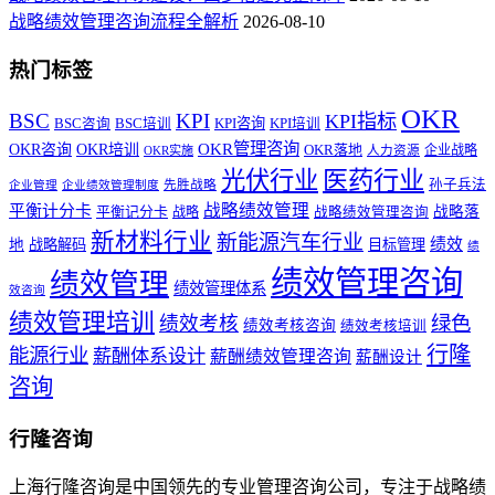
战略绩效管理咨询流程全解析
2026-08-10
热门标签
OKR
BSC
KPI
KPI指标
KPI咨询
BSC咨询
BSC培训
KPI培训
OKR管理咨询
OKR咨询
OKR培训
OKR落地
企业战略
OKR实施
人力资源
医药行业
光伏行业
孙子兵法
先胜战略
企业管理
企业绩效管理制度
战略绩效管理
平衡计分卡
平衡记分卡
战略落
战略
战略绩效管理咨询
新材料行业
新能源汽车行业
绩效
地
战略解码
目标管理
绩
绩效管理咨询
绩效管理
绩效管理体系
效咨询
绩效管理培训
绩效考核
绿色
绩效考核咨询
绩效考核培训
行隆
能源行业
薪酬体系设计
薪酬绩效管理咨询
薪酬设计
咨询
行隆咨询
上海行隆咨询是中国领先的专业管理咨询公司，专注于战略绩