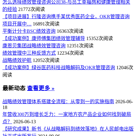
怎么选择绩效管理咨询公司38-与员工幸福感和健康管理相关
的经验
21772次阅读
【项目进展】行隆咨询携手某优秀医药企业，OKR管理咨询
项目开展中…
16891次阅读
平衡计分卡BSC绩效咨询
16363次阅读
【成功案例】康师傅集团绩效管理辅导
15352次阅读
康恩贝集团战略绩效管理咨询
12351次阅读
绩效管理中三种反馈方式
12234次阅读
战略绩效护航
12052次阅读
【成功案例】绿谷医药科技战略解码及OKR管理咨询
12046次
阅读
最新动态
查看更多 »
战略绩效管理体系搭建全流程：从零到一的实施指南
2026-06-
18
年营收300万到增长乏力：一家地方农产品企业如何找到破局
点？
2026-06-13
【研究成果】新书《从战略解码到绩效落地》在人民邮电出版