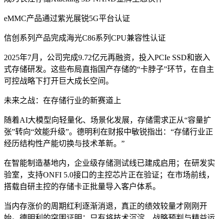
eMMC产品通过紫光展锐5G平台认证
信创系列产品完成海光C86系列CPU兼容性认证
2025年7月，公司完成9.72亿元再融资，投入PCIe SSD和嵌入
式存储研发。这些布局直指国产存储的“卡脖子”环节，在自主
可控战略下打开巨大成长空间。
未来之战：在存储行业的新赛道上
随着AI大模型向轻量化、场景化发展，存储需求正从“容量扩
张”转向“效能升级”。德明利在财报中敏锐指出：“存储行业正
经历结构性产能切换与技术革新。”
在智能制造基地内，企业级存储测试线已建成启用；在研发实
验室，支持ONFI 5.0接口的主控芯片正在验证；在市场前线，
搭载自研主控的存储卡正批量导入客户体系。
当内存涨价的周期红利逐渐消退，真正的绩效较量才刚刚开
始。德明利的突围证明：只有将技术沉淀、战略预判与精益运