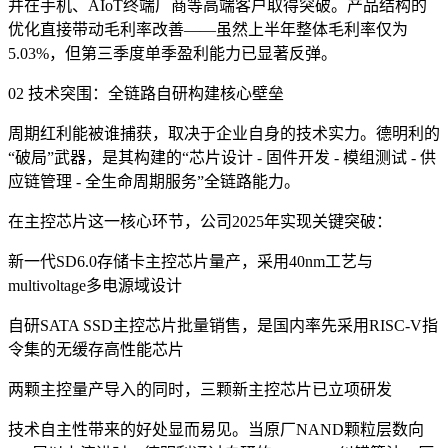
并在手机、AIoT终端厂商等高端客户取得突破。产品结构的
优化直接带动毛利率改善——虽然上半年整体毛利率仅为
5.03%，但第三季度单季盈利能力已显著反弹。
02 技术突围：全链路自研构建核心壁垒
周期红利能被谁捕获，取决于企业自身的技术实力。德明利的
“破局”武器，是其构建的“芯片设计 - 固件开发 - 模组测试 - 供
应链管理 - 全生命周期服务”全链路能力。
在主控芯片这一核心环节，公司2025年实现关键突破：
新一代SD6.0存储卡主控芯片量产，采用40nm工艺与
multivoltage多电源域设计
自研SATA SSD主控芯片批量销售，是国内率先采用RISC-V指
令集的无缓存高性能芯片
两颗主控量产导入的同时，三颗新主控芯片已立项研发
技术自主性带来的好处显而易见。当原厂NAND颗粒层数向