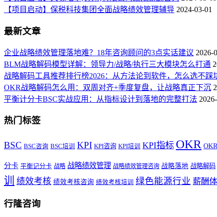
【项目启动】保税科技集团全面战略绩效管理辅导
2024-03-01
最新文章
企业战略绩效管理落地难？18年咨询顾问的3点实话建议
2026-
BLM战略解码模型详解：领导力/战略/执行三大模块怎么打通
2
战略解码工具推荐排行榜2026：从方法论到软件，怎么选不踩
OKR战略解码怎么用：双周对齐+季度复盘，让战略真正下沉
2
平衡计分卡BSC实战应用：从指标设计到落地的完整打法
2026-
热门标签
OKR
BSC
KPI
KPI指标
KPI咨询
OK
BSC咨询
BSC培训
KPI培训
战略绩效管理
分卡
平衡记分卡
战略落地
战略解码
战略
战略绩效管理咨询
训
绿色能源行业
绩效考核
薪酬
绩效考核咨询
绩效考核培训
行隆咨询