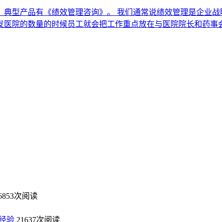
，典型产品有《绩效管理咨询》。 我们通常说绩效管理是企业战
发医院的数量的时候员工就会把工作重点放在与医院院长和药事
6853次阅读
经验
21637次阅读