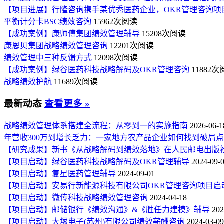
【项目进展】行隆咨询携手某优秀医药企业，OKR管理咨询项
平衡计分卡BSC绩效咨询
15962次阅读
【成功案例】康师傅集团绩效管理辅导
15208次阅读
康恩贝集团战略绩效管理咨询
12201次阅读
绩效管理中三种反馈方式
12098次阅读
【成功案例】绿谷医药科技战略解码及OKR管理咨询
11882
战略绩效护航
11689次阅读
最新动态
查看更多 »
战略绩效管理体系搭建全流程：从零到一的实施指南
2026-06-1
年营收300万到增长乏力：一家地方农产品企业如何找到破局
【研究成果】新书《从战略解码到绩效落地》在人民邮电出版
【项目启动】绿谷医药科技战略解码及OKR管理辅导
2024-09-
【项目启动】复星医药管理辅导
2024-09-01
【项目启动】安易行新能源科技有限公司OKR管理咨询项目启
【项目启动】微传科技战略绩效管理咨询
2024-04-18
【项目启动】邮储银行《绩效沟通》&《胜任力建模》辅导
202
【项目启动】大塚电子(苏州)有限公司绩效薪酬咨询
2024-03-09