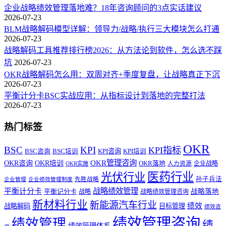
企业战略绩效管理落地难？18年咨询顾问的3点实话建议
2026-07-23
BLM战略解码模型详解：领导力/战略/执行三大模块怎么打通
2026-07-23
战略解码工具推荐排行榜2026：从方法论到软件，怎么选不踩
坑
2026-07-23
OKR战略解码怎么用：双周对齐+季度复盘，让战略真正下沉
2026-07-23
平衡计分卡BSC实战应用：从指标设计到落地的完整打法
2026-07-23
热门标签
OKR
BSC
KPI
KPI指标
KPI咨询
BSC咨询
BSC培训
KPI培训
OKR管理咨询
OKR咨询
OKR培训
OKR落地
企业战略
OKR实施
人力资源
医药行业
光伏行业
孙子兵法
先胜战略
企业管理
企业绩效管理制度
战略绩效管理
平衡计分卡
平衡记分卡
战略落地
战略
战略绩效管理咨询
新材料行业
新能源汽车行业
绩效
战略解码
目标管理
绩效咨
绩效管理咨询
绩效管理
绩