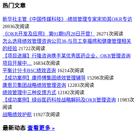
热门文章
新华社主管《中国传媒科技》-绩效管理专家宋劝其OKR专访
26936次阅读
《OKR开发及应用》 第91期9月28日开营！
26271次阅读
怎么选择绩效管理咨询公司38-与员工幸福感和健康管理相关
的经验
21722次阅读
【项目进展】行隆咨询携手某优秀医药企业，OKR管理咨询
项目开展中…
16834次阅读
平衡计分卡BSC绩效咨询
16214次阅读
【成功案例】康师傅集团绩效管理辅导
15298次阅读
康恩贝集团战略绩效管理咨询
12283次阅读
绩效管理中三种反馈方式
12182次阅读
【成功案例】绿谷医药科技战略解码及OKR管理咨询
11983次
阅读
战略绩效护航
11927次阅读
最新动态
查看更多 »