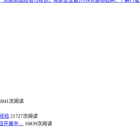
，总结实战经验与教训，帮助企业避开OKR落地陷阱。了解行隆
6941次阅读
经验
21727次阅读
目开展中…
16839次阅读