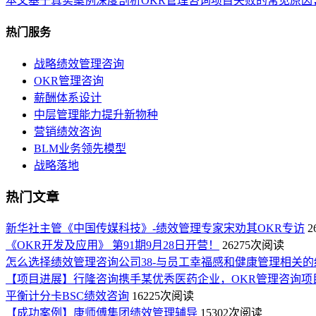
本文基于真实案例深度剖析OKR管理咨询项目失败的常见原因
热门服务
战略绩效管理咨询
OKR管理咨询
薪酬体系设计
中层管理能力提升新物种
营销绩效咨询
BLM业务领先模型
战略落地
热门文章
新华社主管《中国传媒科技》-绩效管理专家宋劝其OKR专访
2
《OKR开发及应用》 第91期9月28日开营！
26275次阅读
怎么选择绩效管理咨询公司38-与员工幸福感和健康管理相关的
【项目进展】行隆咨询携手某优秀医药企业，OKR管理咨询项
平衡计分卡BSC绩效咨询
16225次阅读
【成功案例】康师傅集团绩效管理辅导
15302次阅读