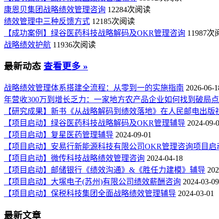
康恩贝集团战略绩效管理咨询
12284次阅读
绩效管理中三种反馈方式
12185次阅读
【成功案例】绿谷医药科技战略解码及OKR管理咨询
11987
战略绩效护航
11936次阅读
最新动态
查看更多 »
战略绩效管理体系搭建全流程：从零到一的实施指南
2026-06-1
年营收300万到增长乏力：一家地方农产品企业如何找到破局
【研究成果】新书《从战略解码到绩效落地》在人民邮电出版
【项目启动】绿谷医药科技战略解码及OKR管理辅导
2024-09-
【项目启动】复星医药管理辅导
2024-09-01
【项目启动】安易行新能源科技有限公司OKR管理咨询项目启
【项目启动】微传科技战略绩效管理咨询
2024-04-18
【项目启动】邮储银行《绩效沟通》&《胜任力建模》辅导
202
【项目启动】大塚电子(苏州)有限公司绩效薪酬咨询
2024-03-09
【项目启动】保税科技集团全面战略绩效管理辅导
2024-03-01
最新文章