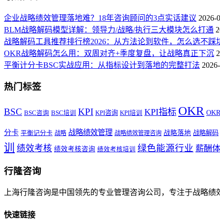
企业战略绩效管理落地难？18年咨询顾问的3点实话建议
2026-
BLM战略解码模型详解：领导力/战略/执行三大模块怎么打通
2
战略解码工具推荐排行榜2026：从方法论到软件，怎么选不踩
OKR战略解码怎么用：双周对齐+季度复盘，让战略真正下沉
2
平衡计分卡BSC实战应用：从指标设计到落地的完整打法
2026-
热门标签
OKR
BSC
KPI
KPI指标
KPI咨询
OK
BSC咨询
BSC培训
KPI培训
战略绩效管理
分卡
平衡记分卡
战略落地
战略解码
战略
战略绩效管理咨询
训
绿色能源行业
绩效考核
薪酬
绩效考核咨询
绩效考核培训
行隆咨询
上海行隆咨询是中国领先的专业管理咨询公司，专注于战略绩
快速链接