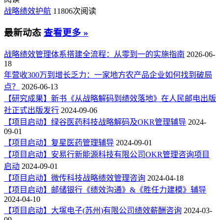
战略绩效护航
11806次阅读
最新动态
查看更多 »
战略绩效管理体系搭建全流程：从零到一的实施指南
2026-06-
18
年营收300万到增长乏力：一家地方农产品企业如何找到破局
点？
2026-06-13
【研究成果】新书《从战略解码到绩效落地》在人民邮电出版
社正式出版发行
2024-09-06
【项目启动】绿谷医药科技战略解码及OKR管理辅导
2024-
09-01
【项目启动】复星医药管理辅导
2024-09-01
【项目启动】安易行新能源科技有限公司OKR管理咨询项目
启动
2024-09-01
【项目启动】微传科技战略绩效管理咨询
2024-04-18
【项目启动】邮储银行《绩效沟通》&《胜任力建模》辅导
2024-04-10
【项目启动】大塚电子(苏州)有限公司绩效薪酬咨询
2024-03-
09