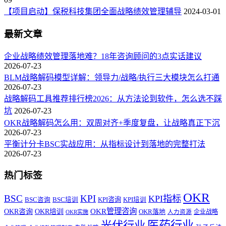
【项目启动】保税科技集团全面战略绩效管理辅导
2024-03-01
最新文章
企业战略绩效管理落地难？18年咨询顾问的3点实话建议
2026-07-23
BLM战略解码模型详解：领导力/战略/执行三大模块怎么打通
2026-07-23
战略解码工具推荐排行榜2026：从方法论到软件，怎么选不踩
坑
2026-07-23
OKR战略解码怎么用：双周对齐+季度复盘，让战略真正下沉
2026-07-23
平衡计分卡BSC实战应用：从指标设计到落地的完整打法
2026-07-23
热门标签
OKR
BSC
KPI
KPI指标
KPI咨询
BSC咨询
BSC培训
KPI培训
OKR管理咨询
OKR咨询
OKR培训
OKR落地
企业战略
OKR实施
人力资源
医药行业
光伏行业