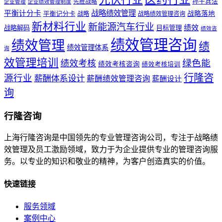
孙子兵法
先胜战略
企业管理
企业绩效管理制度
战略绩效管理
平衡计分卡
平衡记分卡
战略落地
战略
战略绩效管理咨询
新材料行业
新能源汽车行业
绩效
战略解码
目标管理
绩效咨
绩效管理咨询
绩效管理
绩
绩效管理体系
询
效管理培训
绿色能
绩效考核
绩效考核咨询
绩效考核培训
行隆咨
源行业
薪酬体系设计
薪酬绩效管理咨询
薪酬设计
询
行隆咨询
上海行隆咨询是中国领先的专业管理咨询公司，专注于战略绩
效管理及员工激励领域，致力于为企业提供专业的管理咨询服
务。以专业的知识和敬业的精神，为客户创造真实的价值。
快速链接
服务领域
案例中心