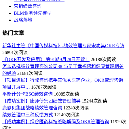
营销绩效咨询
BLM业务领先模型
战略落地
热门文章
新华社主管《中国传媒科技》-绩效管理专家宋劝其OKR专访
26891次阅读
《OKR开发及应用》 第91期9月28日开营！
26188次阅读
怎么选择绩效管理咨询公司38-与员工幸福感和健康管理相关
的经验
21681次阅读
【项目进展】行隆咨询携手某优秀医药企业，OKR管理咨询
项目开展中…
16787次阅读
平衡计分卡BSC绩效咨询
16085次阅读
【成功案例】康师傅集团绩效管理辅导
15244次阅读
康恩贝集团战略绩效管理咨询
12240次阅读
绩效管理中三种反馈方式
12140次阅读
【成功案例】绿谷医药科技战略解码及OKR管理咨询
11929次
阅读