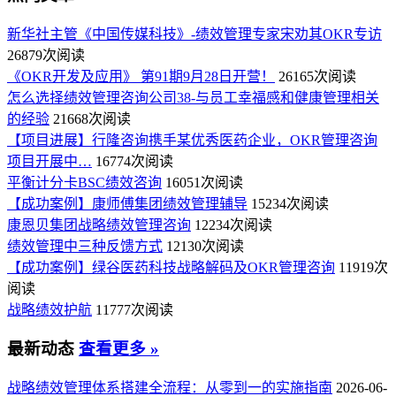
新华社主管《中国传媒科技》-绩效管理专家宋劝其OKR专访
26879次阅读
《OKR开发及应用》 第91期9月28日开营！
26165次阅读
怎么选择绩效管理咨询公司38-与员工幸福感和健康管理相关
的经验
21668次阅读
【项目进展】行隆咨询携手某优秀医药企业，OKR管理咨询
项目开展中…
16774次阅读
平衡计分卡BSC绩效咨询
16051次阅读
【成功案例】康师傅集团绩效管理辅导
15234次阅读
康恩贝集团战略绩效管理咨询
12234次阅读
绩效管理中三种反馈方式
12130次阅读
【成功案例】绿谷医药科技战略解码及OKR管理咨询
11919次
阅读
战略绩效护航
11777次阅读
最新动态
查看更多 »
战略绩效管理体系搭建全流程：从零到一的实施指南
2026-06-