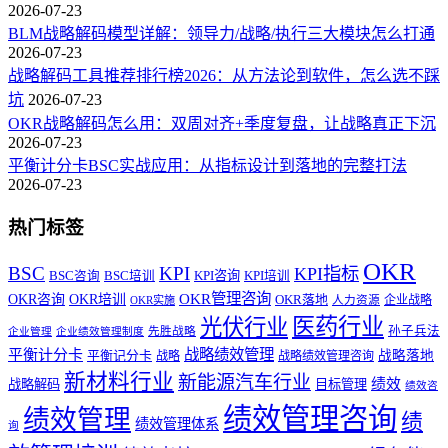
2026-07-23
BLM战略解码模型详解：领导力/战略/执行三大模块怎么打通
2026-07-23
战略解码工具推荐排行榜2026：从方法论到软件，怎么选不踩
坑
2026-07-23
OKR战略解码怎么用：双周对齐+季度复盘，让战略真正下沉
2026-07-23
平衡计分卡BSC实战应用：从指标设计到落地的完整打法
2026-07-23
热门标签
OKR
BSC
KPI
KPI指标
KPI咨询
BSC咨询
BSC培训
KPI培训
OKR管理咨询
OKR咨询
OKR培训
OKR落地
企业战略
OKR实施
人力资源
医药行业
光伏行业
孙子兵法
先胜战略
企业管理
企业绩效管理制度
战略绩效管理
平衡计分卡
平衡记分卡
战略落地
战略
战略绩效管理咨询
新材料行业
新能源汽车行业
绩效
战略解码
目标管理
绩效咨
绩效管理咨询
绩效管理
绩
绩效管理体系
询