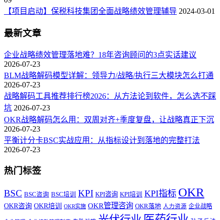
【项目启动】保税科技集团全面战略绩效管理辅导
2024-03-01
最新文章
企业战略绩效管理落地难？18年咨询顾问的3点实话建议
2026-07-23
BLM战略解码模型详解：领导力/战略/执行三大模块怎么打通
2026-07-23
战略解码工具推荐排行榜2026：从方法论到软件，怎么选不踩
坑
2026-07-23
OKR战略解码怎么用：双周对齐+季度复盘，让战略真正下沉
2026-07-23
平衡计分卡BSC实战应用：从指标设计到落地的完整打法
2026-07-23
热门标签
OKR
BSC
KPI
KPI指标
KPI咨询
BSC咨询
BSC培训
KPI培训
OKR管理咨询
OKR咨询
OKR培训
OKR落地
企业战略
OKR实施
人力资源
医药行业
光伏行业