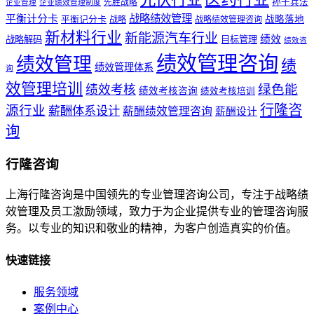
孙子兵法
先胜战略
企业管理
企业绩效管理制度
战略绩效管理
平衡计分卡
平衡记分卡
战略落地
战略
战略绩效管理咨询
新材料行业
新能源汽车行业
绩效
战略解码
目标管理
绩效咨
绩效管理咨询
绩效管理
绩
绩效管理体系
询
效管理培训
绿色能
绩效考核
绩效考核咨询
绩效考核培训
行隆咨
源行业
薪酬体系设计
薪酬绩效管理咨询
薪酬设计
询
行隆咨询
上海行隆咨询是中国领先的专业管理咨询公司，专注于战略绩
效管理及员工激励领域，致力于为企业提供专业的管理咨询服
务。以专业的知识和敬业的精神，为客户创造真实的价值。
快速链接
服务领域
案例中心