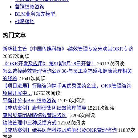
营销绩效咨询
BLM业务领先模型
战略落地
热门文章
新华社主管《中国传媒科技》-绩效管理专家宋劝其OKR专访
26857次阅读
《OKR开发及应用》 第91期9月28日开营！
26113次阅读
怎么选择绩效管理咨询公司38-与员工幸福感和健康管理相关
的经验
21641次阅读
【项目进展】行隆咨询携手某优秀医药企业，OKR管理咨询
项目开展中…
16753次阅读
平衡计分卡BSC绩效咨询
15970次阅读
【成功案例】康师傅集团绩效管理辅导
15211次阅读
康恩贝集团战略绩效管理咨询
12204次阅读
绩效管理中三种反馈方式
12102次阅读
【成功案例】绿谷医药科技战略解码及OKR管理咨询
11887次
阅读