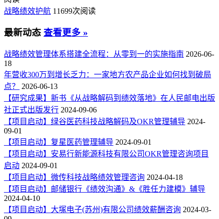
战略绩效护航
11699次阅读
最新动态
查看更多 »
战略绩效管理体系搭建全流程：从零到一的实施指南
2026-06-
18
年营收300万到增长乏力：一家地方农产品企业如何找到破局
点？
2026-06-13
【研究成果】新书《从战略解码到绩效落地》在人民邮电出版
社正式出版发行
2024-09-06
【项目启动】绿谷医药科技战略解码及OKR管理辅导
2024-
09-01
【项目启动】复星医药管理辅导
2024-09-01
【项目启动】安易行新能源科技有限公司OKR管理咨询项目
启动
2024-09-01
【项目启动】微传科技战略绩效管理咨询
2024-04-18
【项目启动】邮储银行《绩效沟通》&《胜任力建模》辅导
2024-04-10
【项目启动】大塚电子(苏州)有限公司绩效薪酬咨询
2024-03-
09