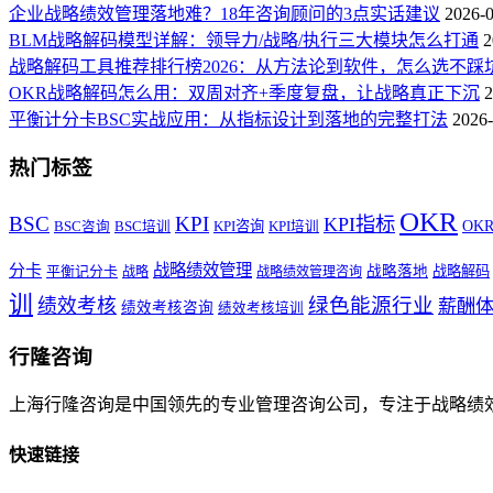
企业战略绩效管理落地难？18年咨询顾问的3点实话建议
2026-
BLM战略解码模型详解：领导力/战略/执行三大模块怎么打通
2
战略解码工具推荐排行榜2026：从方法论到软件，怎么选不踩
OKR战略解码怎么用：双周对齐+季度复盘，让战略真正下沉
2
平衡计分卡BSC实战应用：从指标设计到落地的完整打法
2026-
热门标签
OKR
BSC
KPI
KPI指标
KPI咨询
OK
BSC咨询
BSC培训
KPI培训
战略绩效管理
分卡
平衡记分卡
战略落地
战略解码
战略
战略绩效管理咨询
训
绿色能源行业
绩效考核
薪酬
绩效考核咨询
绩效考核培训
行隆咨询
上海行隆咨询是中国领先的专业管理咨询公司，专注于战略绩
快速链接