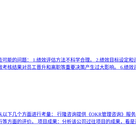
能的问题： 1.绩效评估方法不科学合理。 2.绩效目标设定和
绩效考核结果对员工晋升和离职等重要决策产生过大影响。 6.绩
以下几个方面进行考量： 行隆咨询提供《OKR管理咨询》服务
行等方面的评价。 项目成果：分析该公司过往项目的成果，看是