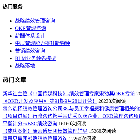
热门服务
战略绩效管理咨询
OKR管理咨询
薪酬体系设计
中层管理能力提升新物种
营销绩效咨询
BLM业务领先模型
战略落地
热门文章
新华社主管《中国传媒科技》-绩效管理专家宋劝其OKR专访
2
《OKR开发及应用》 第91期9月28日开营！
26238次阅读
怎么选择绩效管理咨询公司38-与员工幸福感和健康管理相关的
【项目进展】行隆咨询携手某优秀医药企业，OKR管理咨询项
平衡计分卡BSC绩效咨询
16160次阅读
【成功案例】康师傅集团绩效管理辅导
15268次阅读
康恩贝集团战略绩效管理咨询
12260次阅读