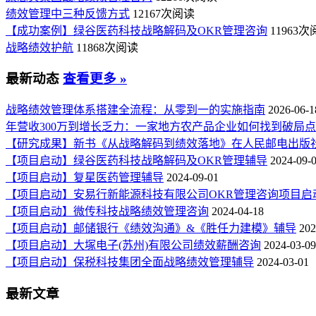
绩效管理中三种反馈方式
12167次阅读
【成功案例】绿谷医药科技战略解码及OKR管理咨询
11963
战略绩效护航
11868次阅读
最新动态
查看更多 »
战略绩效管理体系搭建全流程：从零到一的实施指南
2026-06-1
年营收300万到增长乏力：一家地方农产品企业如何找到破局
【研究成果】新书《从战略解码到绩效落地》在人民邮电出版
【项目启动】绿谷医药科技战略解码及OKR管理辅导
2024-09-
【项目启动】复星医药管理辅导
2024-09-01
【项目启动】安易行新能源科技有限公司OKR管理咨询项目启
【项目启动】微传科技战略绩效管理咨询
2024-04-18
【项目启动】邮储银行《绩效沟通》&《胜任力建模》辅导
202
【项目启动】大塚电子(苏州)有限公司绩效薪酬咨询
2024-03-09
【项目启动】保税科技集团全面战略绩效管理辅导
2024-03-01
最新文章