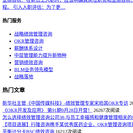
业绩目标：在新员工入职时，应该明确其岗位职责和业绩目标
程。 引入入职评估：为了更…
热门服务
战略绩效管理咨询
OKR管理咨询
薪酬体系设计
中层管理能力提升新物种
营销绩效咨询
BLM业务领先模型
战略落地
热门文章
新华社主管《中国传媒科技》-绩效管理专家宋劝其OKR专访
2
《OKR开发及应用》 第91期9月28日开营！
26267次阅读
怎么选择绩效管理咨询公司38-与员工幸福感和健康管理相关的
【项目进展】行隆咨询携手某优秀医药企业，OKR管理咨询项
平衡计分卡BSC绩效咨询
16212次阅读