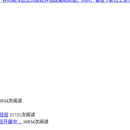
，并向其传达公司绩效评估政策和标准。同时，要给予新员工充
6934次阅读
经验
21721次阅读
目开展中…
16834次阅读