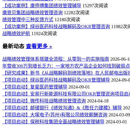
【成功案例】康师傅集团绩效管理辅导
15297次阅读
康恩贝集团战略绩效管理咨询
12282次阅读
绩效管理中三种反馈方式
12180次阅读
【成功案例】绿谷医药科技战略解码及OKR管理咨询
11982
战略绩效护航
11924次阅读
最新动态
查看更多 »
战略绩效管理体系搭建全流程：从零到一的实施指南
2026-06-1
年营收300万到增长乏力：一家地方农产品企业如何找到破局
【研究成果】新书《从战略解码到绩效落地》在人民邮电出版
【项目启动】绿谷医药科技战略解码及OKR管理辅导
2024-09-
【项目启动】复星医药管理辅导
2024-09-01
【项目启动】安易行新能源科技有限公司OKR管理咨询项目启
【项目启动】微传科技战略绩效管理咨询
2024-04-18
【项目启动】邮储银行《绩效沟通》&《胜任力建模》辅导
202
【项目启动】大塚电子(苏州)有限公司绩效薪酬咨询
2024-03-09
【项目启动】保税科技集团全面战略绩效管理辅导
2024-03-01