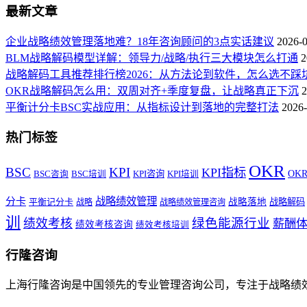
最新文章
企业战略绩效管理落地难？18年咨询顾问的3点实话建议
2026-
BLM战略解码模型详解：领导力/战略/执行三大模块怎么打通
2
战略解码工具推荐排行榜2026：从方法论到软件，怎么选不踩
OKR战略解码怎么用：双周对齐+季度复盘，让战略真正下沉
2
平衡计分卡BSC实战应用：从指标设计到落地的完整打法
2026-
热门标签
OKR
BSC
KPI
KPI指标
KPI咨询
OK
BSC咨询
BSC培训
KPI培训
战略绩效管理
分卡
平衡记分卡
战略落地
战略解码
战略
战略绩效管理咨询
训
绿色能源行业
绩效考核
薪酬
绩效考核咨询
绩效考核培训
行隆咨询
上海行隆咨询是中国领先的专业管理咨询公司，专注于战略绩