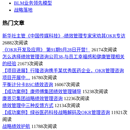
BLM业务领先模型
战略落地
热门文章
新华社主管《中国传媒科技》-绩效管理专家宋劝其OKR专访
26882次阅读
《OKR开发及应用》 第91期9月28日开营！
26174次阅读
怎么选择绩效管理咨询公司38-与员工幸福感和健康管理相关
的经验
21673次阅读
【项目进展】行隆咨询携手某优秀医药企业，OKR管理咨询
项目开展中…
16780次阅读
平衡计分卡BSC绩效咨询
16067次阅读
【成功案例】康师傅集团绩效管理辅导
15238次阅读
康恩贝集团战略绩效管理咨询
12236次阅读
绩效管理中三种反馈方式
12134次阅读
【成功案例】绿谷医药科技战略解码及OKR管理咨询
11921次
阅读
战略绩效护航
11788次阅读