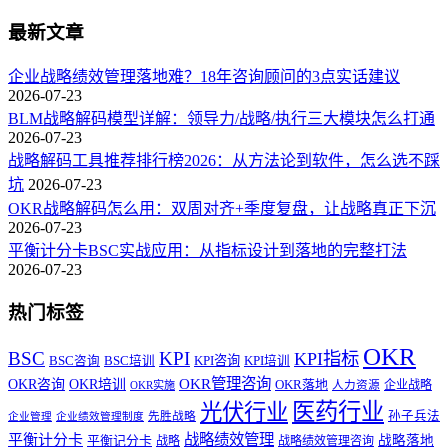
最新文章
企业战略绩效管理落地难？18年咨询顾问的3点实话建议
2026-07-23
BLM战略解码模型详解：领导力/战略/执行三大模块怎么打通
2026-07-23
战略解码工具推荐排行榜2026：从方法论到软件，怎么选不踩
坑
2026-07-23
OKR战略解码怎么用：双周对齐+季度复盘，让战略真正下沉
2026-07-23
平衡计分卡BSC实战应用：从指标设计到落地的完整打法
2026-07-23
热门标签
OKR
BSC
KPI
KPI指标
KPI咨询
BSC咨询
BSC培训
KPI培训
OKR管理咨询
OKR咨询
OKR培训
OKR落地
企业战略
OKR实施
人力资源
医药行业
光伏行业
孙子兵法
先胜战略
企业管理
企业绩效管理制度
战略绩效管理
平衡计分卡
平衡记分卡
战略落地
战略
战略绩效管理咨询