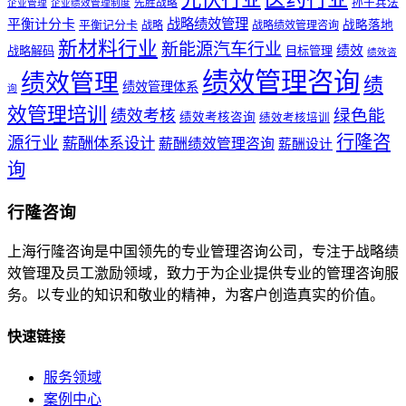
孙子兵法
先胜战略
企业管理
企业绩效管理制度
战略绩效管理
平衡计分卡
平衡记分卡
战略落地
战略
战略绩效管理咨询
新材料行业
新能源汽车行业
绩效
战略解码
目标管理
绩效咨
绩效管理咨询
绩效管理
绩
绩效管理体系
询
效管理培训
绿色能
绩效考核
绩效考核咨询
绩效考核培训
行隆咨
源行业
薪酬体系设计
薪酬绩效管理咨询
薪酬设计
询
行隆咨询
上海行隆咨询是中国领先的专业管理咨询公司，专注于战略绩
效管理及员工激励领域，致力于为企业提供专业的管理咨询服
务。以专业的知识和敬业的精神，为客户创造真实的价值。
快速链接
服务领域
案例中心