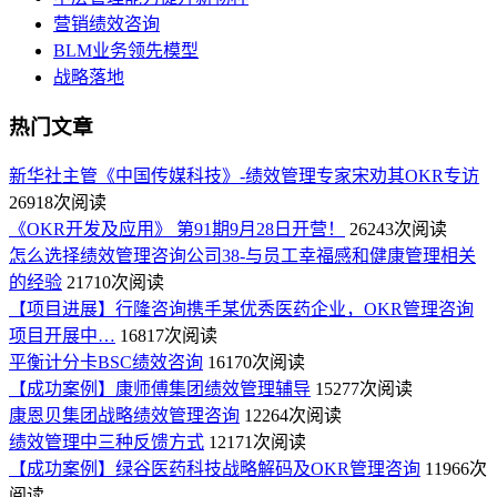
营销绩效咨询
BLM业务领先模型
战略落地
热门文章
新华社主管《中国传媒科技》-绩效管理专家宋劝其OKR专访
26918次阅读
《OKR开发及应用》 第91期9月28日开营！
26243次阅读
怎么选择绩效管理咨询公司38-与员工幸福感和健康管理相关
的经验
21710次阅读
【项目进展】行隆咨询携手某优秀医药企业，OKR管理咨询
项目开展中…
16817次阅读
平衡计分卡BSC绩效咨询
16170次阅读
【成功案例】康师傅集团绩效管理辅导
15277次阅读
康恩贝集团战略绩效管理咨询
12264次阅读
绩效管理中三种反馈方式
12171次阅读
【成功案例】绿谷医药科技战略解码及OKR管理咨询
11966次
阅读