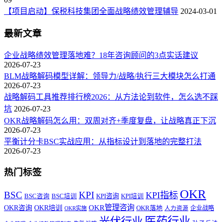
【项目启动】保税科技集团全面战略绩效管理辅导
2024-03-01
最新文章
企业战略绩效管理落地难？18年咨询顾问的3点实话建议
2026-07-23
BLM战略解码模型详解：领导力/战略/执行三大模块怎么打通
2026-07-23
战略解码工具推荐排行榜2026：从方法论到软件，怎么选不踩
坑
2026-07-23
OKR战略解码怎么用：双周对齐+季度复盘，让战略真正下沉
2026-07-23
平衡计分卡BSC实战应用：从指标设计到落地的完整打法
2026-07-23
热门标签
OKR
BSC
KPI
KPI指标
KPI咨询
BSC咨询
BSC培训
KPI培训
OKR管理咨询
OKR咨询
OKR培训
OKR落地
企业战略
OKR实施
人力资源
医药行业
光伏行业