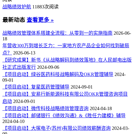
战略绩效护航
11883次阅读
最新动态
查看更多 »
战略绩效管理体系搭建全流程：从零到一的实施指南
2026-06-
18
年营收300万到增长乏力：一家地方农产品企业如何找到破局
点？
2026-06-13
【研究成果】新书《从战略解码到绩效落地》在人民邮电出版
社正式出版发行
2024-09-06
【项目启动】绿谷医药科技战略解码及OKR管理辅导
2024-
09-01
【项目启动】复星医药管理辅导
2024-09-01
【项目启动】安易行新能源科技有限公司OKR管理咨询项目
启动
2024-09-01
【项目启动】微传科技战略绩效管理咨询
2024-04-18
【项目启动】邮储银行《绩效沟通》&《胜任力建模》辅导
2024-04-10
【项目启动】大塚电子(苏州)有限公司绩效薪酬咨询
2024-03-
09