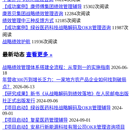
【成功案例】康师傅集团绩效管理辅导
15302次阅读
康恩贝集团战略绩效管理咨询
12284次阅读
绩效管理中三种反馈方式
12185次阅读
【成功案例】绿谷医药科技战略解码及OKR管理咨询
11987次
阅读
战略绩效护航
11936次阅读
最新动态
查看更多 »
战略绩效管理体系搭建全流程：从零到一的实施指南
2026-06-
18
年营收300万到增长乏力：一家地方农产品企业如何找到破局
点？
2026-06-13
【研究成果】新书《从战略解码到绩效落地》在人民邮电出版
社正式出版发行
2024-09-06
【项目启动】绿谷医药科技战略解码及OKR管理辅导
2024-
09-01
【项目启动】复星医药管理辅导
2024-09-01
【项目启动】安易行新能源科技有限公司OKR管理咨询项目