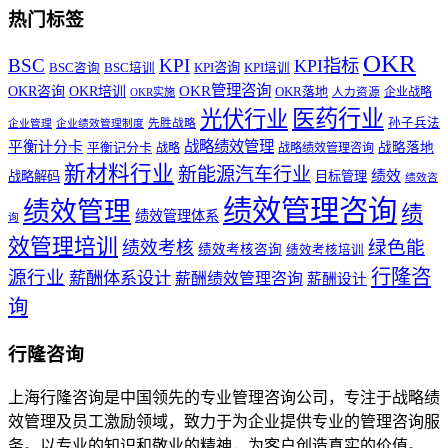
热门标签
OKR
BSC
KPI
KPI指标
KPI咨询
BSC咨询
BSC培训
KPI培训
OKR管理咨询
OKR咨询
OKR培训
OKR落地
企业战略
OKR实施
人力资源
医药行业
光伏行业
孙子兵法
先胜战略
企业管理
企业绩效管理制度
战略绩效管理
平衡计分卡
平衡记分卡
战略落地
战略
战略绩效管理咨询
新材料行业
新能源汽车行业
绩效
战略解码
目标管理
绩效咨
绩效管理咨询
绩效管理
绩
绩效管理体系
询
效管理培训
绿色能
绩效考核
绩效考核咨询
绩效考核培训
行隆咨
源行业
薪酬体系设计
薪酬绩效管理咨询
薪酬设计
询
行隆咨询
上海行隆咨询是中国领先的专业管理咨询公司，专注于战略绩
效管理及员工激励领域，致力于为企业提供专业的管理咨询服
务。以专业的知识和敬业的精神，为客户创造真实的价值。