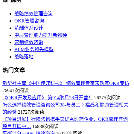
热门服务
战略绩效管理咨询
OKR管理咨询
薪酬体系设计
中层管理能力提升新物种
营销绩效咨询
BLM业务领先模型
战略落地
热门文章
新华社主管《中国传媒科技》-绩效管理专家宋劝其OKR专访
26941次阅读
《OKR开发及应用》 第91期9月28日开营！
26275次阅读
怎么选择绩效管理咨询公司38-与员工幸福感和健康管理相关
的经验
21727次阅读
【项目进展】行隆咨询携手某优秀医药企业，OKR管理咨询
项目开展中…
16838次阅读
平衡计分卡BSC绩效咨询
16224次阅读