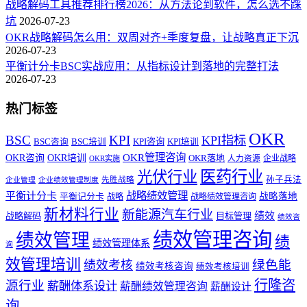
战略解码工具推荐排行榜2026：从方法论到软件，怎么选不踩
坑
2026-07-23
OKR战略解码怎么用：双周对齐+季度复盘，让战略真正下沉
2026-07-23
平衡计分卡BSC实战应用：从指标设计到落地的完整打法
2026-07-23
热门标签
OKR
BSC
KPI
KPI指标
KPI咨询
BSC咨询
BSC培训
KPI培训
OKR管理咨询
OKR咨询
OKR培训
OKR落地
企业战略
OKR实施
人力资源
医药行业
光伏行业
孙子兵法
先胜战略
企业管理
企业绩效管理制度
战略绩效管理
平衡计分卡
平衡记分卡
战略落地
战略
战略绩效管理咨询
新材料行业
新能源汽车行业
绩效
战略解码
目标管理
绩效咨
绩效管理咨询
绩效管理
绩
绩效管理体系
询
效管理培训
绿色能
绩效考核
绩效考核咨询
绩效考核培训
行隆咨
源行业
薪酬体系设计
薪酬绩效管理咨询
薪酬设计
询