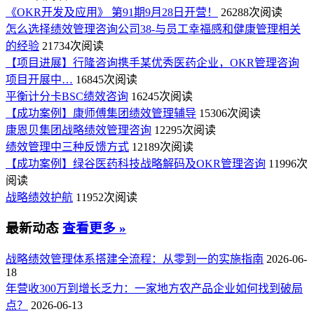
《OKR开发及应用》 第91期9月28日开营！
26288次阅读
怎么选择绩效管理咨询公司38-与员工幸福感和健康管理相关
的经验
21734次阅读
【项目进展】行隆咨询携手某优秀医药企业，OKR管理咨询
项目开展中…
16845次阅读
平衡计分卡BSC绩效咨询
16245次阅读
【成功案例】康师傅集团绩效管理辅导
15306次阅读
康恩贝集团战略绩效管理咨询
12295次阅读
绩效管理中三种反馈方式
12189次阅读
【成功案例】绿谷医药科技战略解码及OKR管理咨询
11996次
阅读
战略绩效护航
11952次阅读
最新动态
查看更多 »
战略绩效管理体系搭建全流程：从零到一的实施指南
2026-06-
18
年营收300万到增长乏力：一家地方农产品企业如何找到破局
点？
2026-06-13