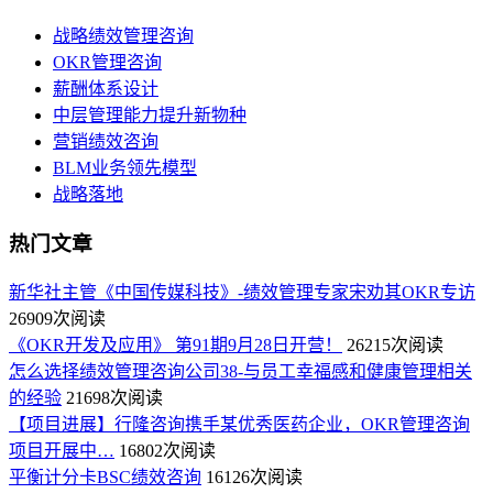
战略绩效管理咨询
OKR管理咨询
薪酬体系设计
中层管理能力提升新物种
营销绩效咨询
BLM业务领先模型
战略落地
热门文章
新华社主管《中国传媒科技》-绩效管理专家宋劝其OKR专访
26909次阅读
《OKR开发及应用》 第91期9月28日开营！
26215次阅读
怎么选择绩效管理咨询公司38-与员工幸福感和健康管理相关
的经验
21698次阅读
【项目进展】行隆咨询携手某优秀医药企业，OKR管理咨询
项目开展中…
16802次阅读
平衡计分卡BSC绩效咨询
16126次阅读