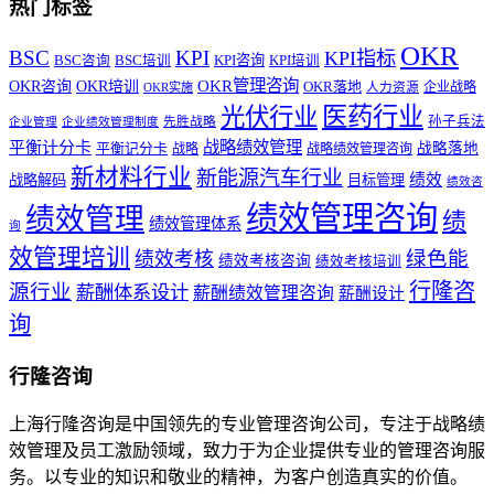
热门标签
OKR
BSC
KPI
KPI指标
KPI咨询
BSC咨询
BSC培训
KPI培训
OKR管理咨询
OKR咨询
OKR培训
OKR落地
企业战略
OKR实施
人力资源
医药行业
光伏行业
孙子兵法
先胜战略
企业管理
企业绩效管理制度
战略绩效管理
平衡计分卡
平衡记分卡
战略落地
战略
战略绩效管理咨询
新材料行业
新能源汽车行业
绩效
战略解码
目标管理
绩效咨
绩效管理咨询
绩效管理
绩
绩效管理体系
询
效管理培训
绿色能
绩效考核
绩效考核咨询
绩效考核培训
行隆咨
源行业
薪酬体系设计
薪酬绩效管理咨询
薪酬设计
询
行隆咨询
上海行隆咨询是中国领先的专业管理咨询公司，专注于战略绩
效管理及员工激励领域，致力于为企业提供专业的管理咨询服
务。以专业的知识和敬业的精神，为客户创造真实的价值。