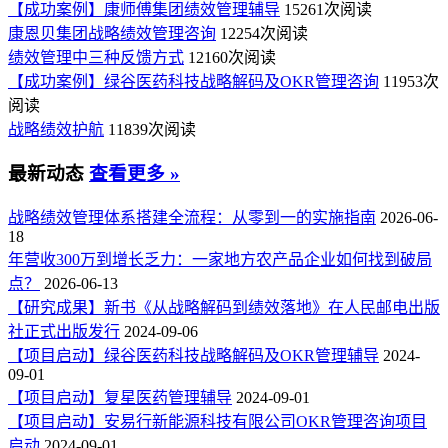
【成功案例】康师傅集团绩效管理辅导
15261次阅读
康恩贝集团战略绩效管理咨询
12254次阅读
绩效管理中三种反馈方式
12160次阅读
【成功案例】绿谷医药科技战略解码及OKR管理咨询
11953次
阅读
战略绩效护航
11839次阅读
最新动态
查看更多 »
战略绩效管理体系搭建全流程：从零到一的实施指南
2026-06-
18
年营收300万到增长乏力：一家地方农产品企业如何找到破局
点？
2026-06-13
【研究成果】新书《从战略解码到绩效落地》在人民邮电出版
社正式出版发行
2024-09-06
【项目启动】绿谷医药科技战略解码及OKR管理辅导
2024-
09-01
【项目启动】复星医药管理辅导
2024-09-01
【项目启动】安易行新能源科技有限公司OKR管理咨询项目
启动
2024-09-01