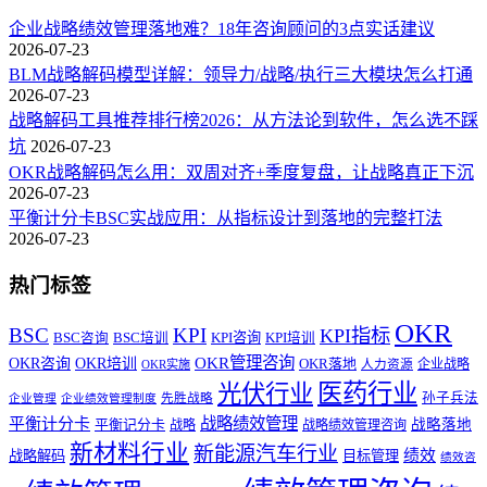
企业战略绩效管理落地难？18年咨询顾问的3点实话建议
2026-07-23
BLM战略解码模型详解：领导力/战略/执行三大模块怎么打通
2026-07-23
战略解码工具推荐排行榜2026：从方法论到软件，怎么选不踩
坑
2026-07-23
OKR战略解码怎么用：双周对齐+季度复盘，让战略真正下沉
2026-07-23
平衡计分卡BSC实战应用：从指标设计到落地的完整打法
2026-07-23
热门标签
OKR
BSC
KPI
KPI指标
KPI咨询
BSC咨询
BSC培训
KPI培训
OKR管理咨询
OKR咨询
OKR培训
OKR落地
企业战略
OKR实施
人力资源
医药行业
光伏行业
孙子兵法
先胜战略
企业管理
企业绩效管理制度
战略绩效管理
平衡计分卡
平衡记分卡
战略落地
战略
战略绩效管理咨询
新材料行业
新能源汽车行业
绩效
战略解码
目标管理
绩效咨