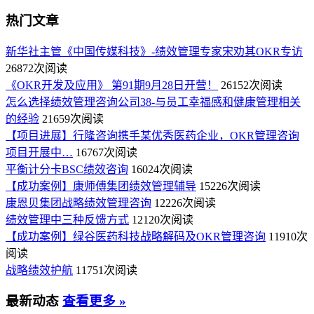
热门文章
新华社主管《中国传媒科技》-绩效管理专家宋劝其OKR专访
26872次阅读
《OKR开发及应用》 第91期9月28日开营！
26152次阅读
怎么选择绩效管理咨询公司38-与员工幸福感和健康管理相关
的经验
21659次阅读
【项目进展】行隆咨询携手某优秀医药企业，OKR管理咨询
项目开展中…
16767次阅读
平衡计分卡BSC绩效咨询
16024次阅读
【成功案例】康师傅集团绩效管理辅导
15226次阅读
康恩贝集团战略绩效管理咨询
12226次阅读
绩效管理中三种反馈方式
12120次阅读
【成功案例】绿谷医药科技战略解码及OKR管理咨询
11910次
阅读
战略绩效护航
11751次阅读
最新动态
查看更多 »