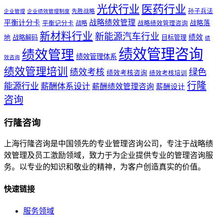
医药行业
光伏行业
孙子兵法
先胜战略
企业管理
企业绩效管理制度
战略绩效管理
平衡计分卡
平衡记分卡
战略落
战略
战略绩效管理咨询
新材料行业
新能源汽车行业
绩效
地
战略解码
目标管理
绩
绩效管理咨询
绩效管理
绩效管理体系
效咨询
绩效管理培训
绩效考核
绿色
绩效考核咨询
绩效考核培训
行隆
能源行业
薪酬体系设计
薪酬绩效管理咨询
薪酬设计
咨询
行隆咨询
上海行隆咨询是中国领先的专业管理咨询公司，专注于战略绩
效管理及员工激励领域，致力于为企业提供专业的管理咨询服
务。以专业的知识和敬业的精神，为客户创造真实的价值。
快速链接
服务领域