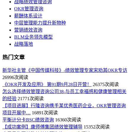
战略绩效管理咨询
OKR管理咨询
薪酬体系设计
中层管理能力提升新物种
营销绩效咨询
BLM业务领先模型
战略落地
热门文章
新华社主管《中国传媒科技》-绩效管理专家宋劝其OKR专访
26996次阅读
《OKR开发及应用》 第91期9月28日开营！
26375次阅读
怎么选择绩效管理咨询公司38-与员工幸福感和健康管理相关
的经验
21771次阅读
【项目进展】行隆咨询携手某优秀医药企业，OKR管理咨询
项目开展中…
16891次阅读
平衡计分卡BSC绩效咨询
16360次阅读
【成功案例】康师傅集团绩效管理辅导
15352次阅读