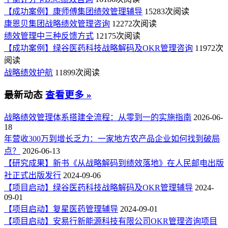
【成功案例】康师傅集团绩效管理辅导
15283次阅读
康恩贝集团战略绩效管理咨询
12272次阅读
绩效管理中三种反馈方式
12175次阅读
【成功案例】绿谷医药科技战略解码及OKR管理咨询
11972次
阅读
战略绩效护航
11899次阅读
最新动态
查看更多 »
战略绩效管理体系搭建全流程：从零到一的实施指南
2026-06-
18
年营收300万到增长乏力：一家地方农产品企业如何找到破局
点？
2026-06-13
【研究成果】新书《从战略解码到绩效落地》在人民邮电出版
社正式出版发行
2024-09-06
【项目启动】绿谷医药科技战略解码及OKR管理辅导
2024-
09-01
【项目启动】复星医药管理辅导
2024-09-01
【项目启动】安易行新能源科技有限公司OKR管理咨询项目