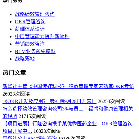
热门服务
战略绩效管理咨询
OKR管理咨询
薪酬体系设计
中层管理能力提升新物种
营销绩效咨询
BLM业务领先模型
战略落地
热门文章
新华社主管《中国传媒科技》-绩效管理专家宋劝其OKR专访
26923次阅读
《OKR开发及应用》 第91期9月28日开营！
26253次阅读
怎么选择绩效管理咨询公司38-与员工幸福感和健康管理相关
的经验
21715次阅读
【项目进展】行隆咨询携手某优秀医药企业，OKR管理咨询
项目开展中…
16823次阅读
平衡计分卡BSC绩效咨询
16186次阅读