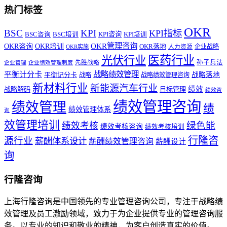
热门标签
OKR
BSC
KPI
KPI指标
KPI咨询
BSC咨询
BSC培训
KPI培训
OKR管理咨询
OKR咨询
OKR培训
OKR落地
企业战略
OKR实施
人力资源
医药行业
光伏行业
孙子兵法
先胜战略
企业管理
企业绩效管理制度
战略绩效管理
平衡计分卡
平衡记分卡
战略落地
战略
战略绩效管理咨询
新材料行业
新能源汽车行业
绩效
战略解码
目标管理
绩效咨
绩效管理咨询
绩效管理
绩
绩效管理体系
询
效管理培训
绿色能
绩效考核
绩效考核咨询
绩效考核培训
行隆咨
源行业
薪酬体系设计
薪酬绩效管理咨询
薪酬设计
询
行隆咨询
上海行隆咨询是中国领先的专业管理咨询公司，专注于战略绩
效管理及员工激励领域，致力于为企业提供专业的管理咨询服
务。以专业的知识和敬业的精神，为客户创造真实的价值。