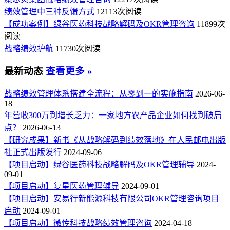
绩效管理中三种反馈方式
12113次阅读
【成功案例】绿谷医药科技战略解码及OKR管理咨询
11899次
阅读
战略绩效护航
11730次阅读
最新动态
查看更多 »
战略绩效管理体系搭建全流程：从零到一的实施指南
2026-06-
18
年营收300万到增长乏力：一家地方农产品企业如何找到破局
点？
2026-06-13
【研究成果】新书《从战略解码到绩效落地》在人民邮电出版
社正式出版发行
2024-09-06
【项目启动】绿谷医药科技战略解码及OKR管理辅导
2024-
09-01
【项目启动】复星医药管理辅导
2024-09-01
【项目启动】安易行新能源科技有限公司OKR管理咨询项目
启动
2024-09-01
【项目启动】微传科技战略绩效管理咨询
2024-04-18