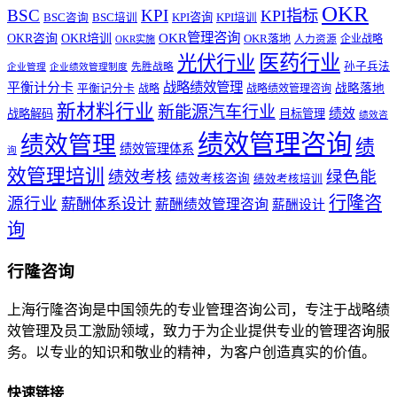
OKR
BSC
KPI
KPI指标
KPI咨询
BSC咨询
BSC培训
KPI培训
OKR管理咨询
OKR咨询
OKR培训
OKR落地
企业战略
OKR实施
人力资源
医药行业
光伏行业
孙子兵法
先胜战略
企业管理
企业绩效管理制度
战略绩效管理
平衡计分卡
平衡记分卡
战略落地
战略
战略绩效管理咨询
新材料行业
新能源汽车行业
绩效
战略解码
目标管理
绩效咨
绩效管理咨询
绩效管理
绩
绩效管理体系
询
效管理培训
绿色能
绩效考核
绩效考核咨询
绩效考核培训
行隆咨
源行业
薪酬体系设计
薪酬绩效管理咨询
薪酬设计
询
行隆咨询
上海行隆咨询是中国领先的专业管理咨询公司，专注于战略绩
效管理及员工激励领域，致力于为企业提供专业的管理咨询服
务。以专业的知识和敬业的精神，为客户创造真实的价值。
快速链接