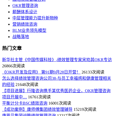
OKR管理咨询
薪酬体系设计
中层管理能力提升新物种
营销绩效咨询
BLM业务领先模型
战略落地
热门文章
新华社主管《中国传媒科技》-绩效管理专家宋劝其OKR专访
26866次阅读
《OKR开发及应用》 第91期9月28日开营！
26133次阅读
怎么选择绩效管理咨询公司38-与员工幸福感和健康管理相关
的经验
21648次阅读
【项目进展】行隆咨询携手某优秀医药企业，OKR管理咨询
项目开展中…
16761次阅读
平衡计分卡BSC绩效咨询
16001次阅读
【成功案例】康师傅集团绩效管理辅导
15219次阅读
康恩贝集团战略绩效管理咨询
12217次阅读