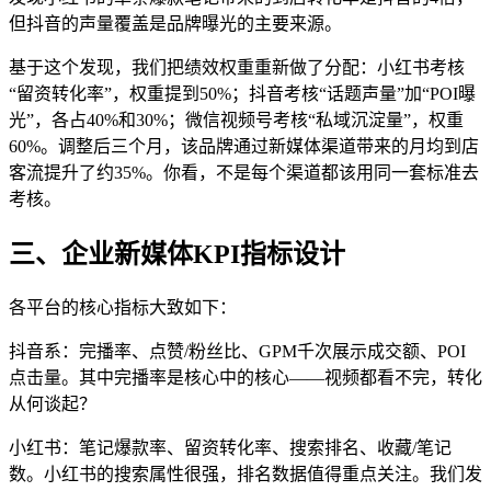
但抖音的声量覆盖是品牌曝光的主要来源。
基于这个发现，我们把绩效权重重新做了分配：小红书考核
“留资转化率”，权重提到50%；抖音考核“话题声量”加“POI曝
光”，各占40%和30%；微信视频号考核“私域沉淀量”，权重
60%。调整后三个月，该品牌通过新媒体渠道带来的月均到店
客流提升了约35%。你看，不是每个渠道都该用同一套标准去
考核。
三、企业新媒体KPI指标设计
各平台的核心指标大致如下：
抖音系：完播率、点赞/粉丝比、GPM千次展示成交额、POI
点击量。其中完播率是核心中的核心——视频都看不完，转化
从何谈起？
小红书：笔记爆款率、留资转化率、搜索排名、收藏/笔记
数。小红书的搜索属性很强，排名数据值得重点关注。我们发