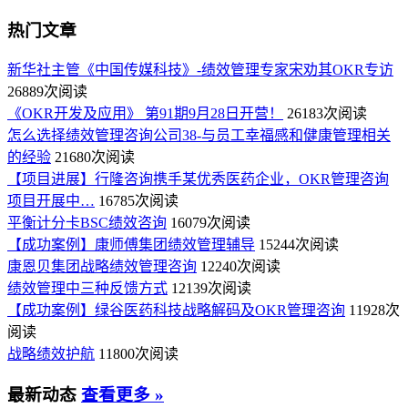
热门文章
新华社主管《中国传媒科技》-绩效管理专家宋劝其OKR专访
26889次阅读
《OKR开发及应用》 第91期9月28日开营！
26183次阅读
怎么选择绩效管理咨询公司38-与员工幸福感和健康管理相关
的经验
21680次阅读
【项目进展】行隆咨询携手某优秀医药企业，OKR管理咨询
项目开展中…
16785次阅读
平衡计分卡BSC绩效咨询
16079次阅读
【成功案例】康师傅集团绩效管理辅导
15244次阅读
康恩贝集团战略绩效管理咨询
12240次阅读
绩效管理中三种反馈方式
12139次阅读
【成功案例】绿谷医药科技战略解码及OKR管理咨询
11928次
阅读
战略绩效护航
11800次阅读
最新动态
查看更多 »