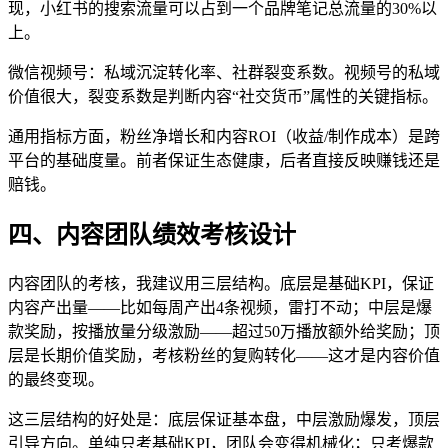
现，小红书的搜索流量可以占到一个品牌笔记总流量的30%以
上。
微信视频号：私域沉淀转化率、社群裂变系数。视频号的私域
价值很大，裂变系数是判断内容“社交货币”属性的关键指标。
通用指标方面，粉丝净增长和内容ROI（收益/制作成本）是跨
平台的基础度量。前者保证生态健康，后者直接反映赚钱还是
赔钱。
四、内容团队绩效考核设计
内容团队的考核，我建议用三层结构。底层是基础KPI，保证
内容产出量——比如每周产出4条视频，雷打不动；中层是爆
款奖励，按播放量分级激励——超过50万播放额外给奖励；顶
层是长期价值奖励，考核粉丝的复购转化——这才是内容价值
的最终变现。
这三层结构的好处是：底层保证基本盘，中层激励爆发，顶层
引导方向。单纯只考基础KPI，团队会变得机械化；只考爆款