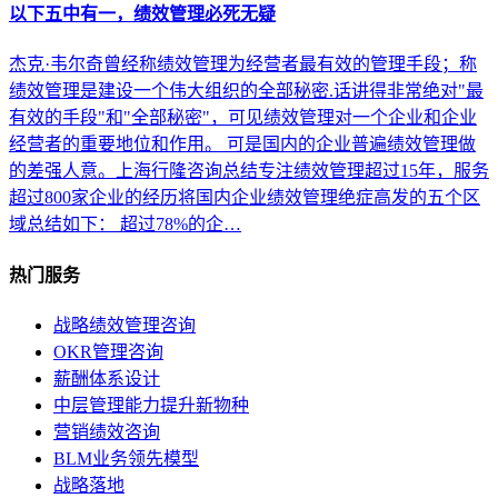
以下五中有一，绩效管理必死无疑
杰克·韦尔奇曾经称绩效管理为经营者最有效的管理手段；称
绩效管理是建设一个伟大组织的全部秘密.话讲得非常绝对"最
有效的手段"和"全部秘密"，可见绩效管理对一个企业和企业
经营者的重要地位和作用。 可是国内的企业普遍绩效管理做
的差强人意。上海行隆咨询总结专注绩效管理超过15年，服务
超过800家企业的经历将国内企业绩效管理绝症高发的五个区
域总结如下： 超过78%的企…
热门服务
战略绩效管理咨询
OKR管理咨询
薪酬体系设计
中层管理能力提升新物种
营销绩效咨询
BLM业务领先模型
战略落地