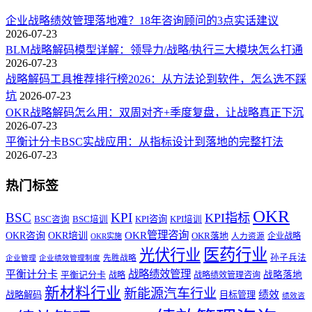
企业战略绩效管理落地难？18年咨询顾问的3点实话建议
2026-07-23
BLM战略解码模型详解：领导力/战略/执行三大模块怎么打通
2026-07-23
战略解码工具推荐排行榜2026：从方法论到软件，怎么选不踩
坑
2026-07-23
OKR战略解码怎么用：双周对齐+季度复盘，让战略真正下沉
2026-07-23
平衡计分卡BSC实战应用：从指标设计到落地的完整打法
2026-07-23
热门标签
OKR
BSC
KPI
KPI指标
KPI咨询
BSC咨询
BSC培训
KPI培训
OKR管理咨询
OKR咨询
OKR培训
OKR落地
企业战略
OKR实施
人力资源
医药行业
光伏行业
孙子兵法
先胜战略
企业管理
企业绩效管理制度
战略绩效管理
平衡计分卡
平衡记分卡
战略落地
战略
战略绩效管理咨询
新材料行业
新能源汽车行业
绩效
战略解码
目标管理
绩效咨