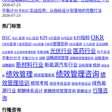
OKR战略解码怎么用：双周对齐+季度复盘，让战略真正下沉
2026-07-23
平衡计分卡BSC实战应用：从指标设计到落地的完整打法
2026-07-23
热门标签
OKR
BSC
KPI
KPI指标
KPI咨询
BSC咨询
BSC培训
KPI培训
OKR管理咨询
OKR咨询
OKR培训
OKR落地
企业战略
OKR实施
人力资源
医药行业
光伏行业
孙子兵法
先胜战略
企业管理
企业绩效管理制度
战略绩效管理
平衡计分卡
平衡记分卡
战略落地
战略
战略绩效管理咨询
新材料行业
新能源汽车行业
绩效
战略解码
目标管理
绩效咨
绩效管理咨询
绩效管理
绩
绩效管理体系
询
效管理培训
绿色能
绩效考核
绩效考核咨询
绩效考核培训
行隆咨
源行业
薪酬体系设计
薪酬绩效管理咨询
薪酬设计
询
行隆咨询