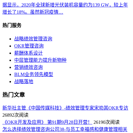
据显示，2020年全球新增光伏装机容量约为139 GW，较上年
增长了18%。虽然新冠疫情…
热门服务
战略绩效管理咨询
OKR管理咨询
薪酬体系设计
中层管理能力提升新物种
营销绩效咨询
BLM业务领先模型
战略落地
热门文章
新华社主管《中国传媒科技》-绩效管理专家宋劝其OKR专访
26892次阅读
《OKR开发及应用》 第91期9月28日开营！
26190次阅读
怎么选择绩效管理咨询公司38-与员工幸福感和健康管理相关