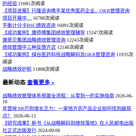
的经验
21681次阅读
【项目进展】行隆咨询携手某优秀医药企业，OKR管理咨询
项目开展中…
16788次阅读
平衡计分卡BSC绩效咨询
16091次阅读
【成功案例】康师傅集团绩效管理辅导
15247次阅读
康恩贝集团战略绩效管理咨询
12243次阅读
绩效管理中三种反馈方式
12140次阅读
【成功案例】绿谷医药科技战略解码及OKR管理咨询
11935次
阅读
战略绩效护航
11808次阅读
最新动态
查看更多 »
战略绩效管理体系搭建全流程：从零到一的实施指南
2026-06-
18
年营收300万到增长乏力：一家地方农产品企业如何找到破局
点？
2026-06-13
【研究成果】新书《从战略解码到绩效落地》在人民邮电出版
社正式出版发行
2024-09-06