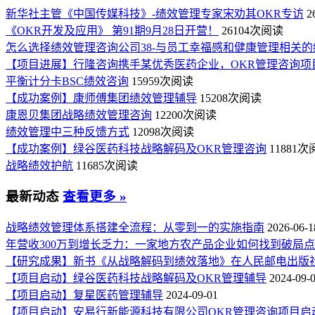
新华社主管《中国传媒科技》-绩效管理专家宋劝其OKR专访
2
《OKR开发及应用》 第91期9月28日开营！
26104次阅读
怎么选择绩效管理咨询公司38-与员工幸福感和健康管理相关的
【项目进展】行隆咨询携手某优秀医药企业，OKR管理咨询项
平衡计分卡BSC绩效咨询
15959次阅读
【成功案例】康师傅集团绩效管理辅导
15208次阅读
康恩贝集团战略绩效管理咨询
12200次阅读
绩效管理中三种反馈方式
12098次阅读
【成功案例】绿谷医药科技战略解码及OKR管理咨询
11881
战略绩效护航
11685次阅读
最新动态
查看更多 »
战略绩效管理体系搭建全流程：从零到一的实施指南
2026-06-1
年营收300万到增长乏力：一家地方农产品企业如何找到破局
【研究成果】新书《从战略解码到绩效落地》在人民邮电出版
【项目启动】绿谷医药科技战略解码及OKR管理辅导
2024-09-
【项目启动】复星医药管理辅导
2024-09-01
【项目启动】安易行新能源科技有限公司OKR管理咨询项目启