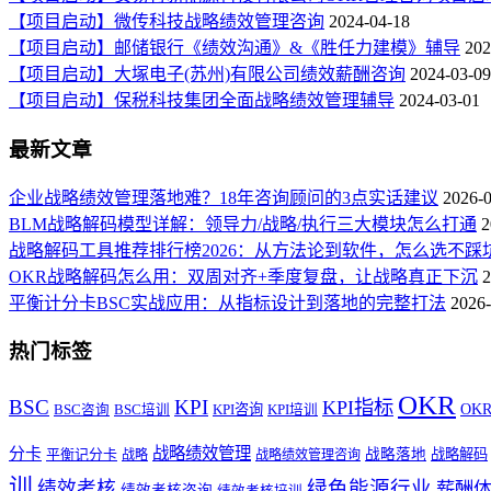
【项目启动】微传科技战略绩效管理咨询
2024-04-18
【项目启动】邮储银行《绩效沟通》&《胜任力建模》辅导
202
【项目启动】大塚电子(苏州)有限公司绩效薪酬咨询
2024-03-09
【项目启动】保税科技集团全面战略绩效管理辅导
2024-03-01
最新文章
企业战略绩效管理落地难？18年咨询顾问的3点实话建议
2026-
BLM战略解码模型详解：领导力/战略/执行三大模块怎么打通
2
战略解码工具推荐排行榜2026：从方法论到软件，怎么选不踩
OKR战略解码怎么用：双周对齐+季度复盘，让战略真正下沉
2
平衡计分卡BSC实战应用：从指标设计到落地的完整打法
2026-
热门标签
OKR
BSC
KPI
KPI指标
KPI咨询
OK
BSC咨询
BSC培训
KPI培训
战略绩效管理
分卡
平衡记分卡
战略落地
战略解码
战略
战略绩效管理咨询
训
绿色能源行业
绩效考核
薪酬
绩效考核咨询