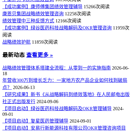
【成功案例】康师傅集团绩效管理辅导
15266次阅读
康恩贝集团战略绩效管理咨询
12258次阅读
绩效管理中三种反馈方式
12166次阅读
【成功案例】绿谷医药科技战略解码及OKR管理咨询
11959次
阅读
战略绩效护航
11859次阅读
最新动态
查看更多 »
战略绩效管理体系搭建全流程：从零到一的实施指南
2026-06-
18
年营收300万到增长乏力：一家地方农产品企业如何找到破局
点？
2026-06-13
【研究成果】新书《从战略解码到绩效落地》在人民邮电出版
社正式出版发行
2024-09-06
【项目启动】绿谷医药科技战略解码及OKR管理辅导
2024-
09-01
【项目启动】复星医药管理辅导
2024-09-01
【项目启动】安易行新能源科技有限公司OKR管理咨询项目