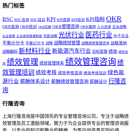
热门标签
OKR
BSC
KPI
KPI指标
KPI咨询
BSC咨询
BSC培训
KPI培训
OKR管理咨询
OKR咨询
OKR培训
OKR落地
企业战略
OKR实施
人力资源
医药行业
光伏行业
孙子兵法
先胜战略
企业管理
企业绩效管理制度
战略绩效管理
平衡计分卡
平衡记分卡
战略落地
战略
战略绩效管理咨询
新材料行业
新能源汽车行业
绩效
战略解码
目标管理
绩效咨
绩效管理咨询
绩效管理
绩
绩效管理体系
询
效管理培训
绿色能
绩效考核
绩效考核咨询
绩效考核培训
行隆咨
源行业
薪酬体系设计
薪酬绩效管理咨询
薪酬设计
询
行隆咨询
上海行隆咨询是中国领先的专业管理咨询公司，专注于战略绩
效管理及员工激励领域，致力于为企业提供专业的管理咨询服
务。以专业的知识和敬业的精神，为客户创造真实的价值。