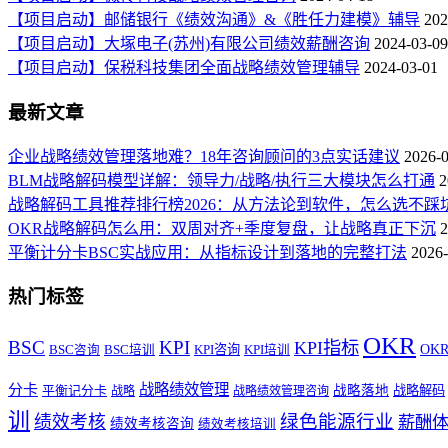
【项目启动】邮储银行《绩效沟通》&《胜任力建模》辅导
202
【项目启动】大塚电子(苏州)有限公司绩效薪酬咨询
2024-03-09
【项目启动】保税科技集团全面战略绩效管理辅导
2024-03-01
最新文章
企业战略绩效管理落地难？18年咨询顾问的3点实话建议
2026-
BLM战略解码模型详解：领导力/战略/执行三大模块怎么打通
2
战略解码工具推荐排行榜2026：从方法论到软件，怎么选不踩
OKR战略解码怎么用：双周对齐+季度复盘，让战略真正下沉
2
平衡计分卡BSC实战应用：从指标设计到落地的完整打法
2026-
热门标签
OKR
BSC
KPI
KPI指标
KPI咨询
OK
BSC咨询
BSC培训
KPI培训
战略绩效管理
分卡
平衡记分卡
战略落地
战略解码
战略
战略绩效管理咨询
训
绿色能源行业
绩效考核
薪酬
绩效考核咨询
绩效考核培训