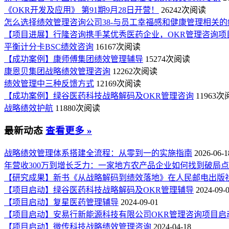
《OKR开发及应用》 第91期9月28日开营！
26242次阅读
怎么选择绩效管理咨询公司38-与员工幸福感和健康管理相关的
【项目进展】行隆咨询携手某优秀医药企业，OKR管理咨询项
平衡计分卡BSC绩效咨询
16167次阅读
【成功案例】康师傅集团绩效管理辅导
15274次阅读
康恩贝集团战略绩效管理咨询
12262次阅读
绩效管理中三种反馈方式
12169次阅读
【成功案例】绿谷医药科技战略解码及OKR管理咨询
11963
战略绩效护航
11880次阅读
最新动态
查看更多 »
战略绩效管理体系搭建全流程：从零到一的实施指南
2026-06-1
年营收300万到增长乏力：一家地方农产品企业如何找到破局
【研究成果】新书《从战略解码到绩效落地》在人民邮电出版
【项目启动】绿谷医药科技战略解码及OKR管理辅导
2024-09-
【项目启动】复星医药管理辅导
2024-09-01
【项目启动】安易行新能源科技有限公司OKR管理咨询项目启
【项目启动】微传科技战略绩效管理咨询
2024-04-18