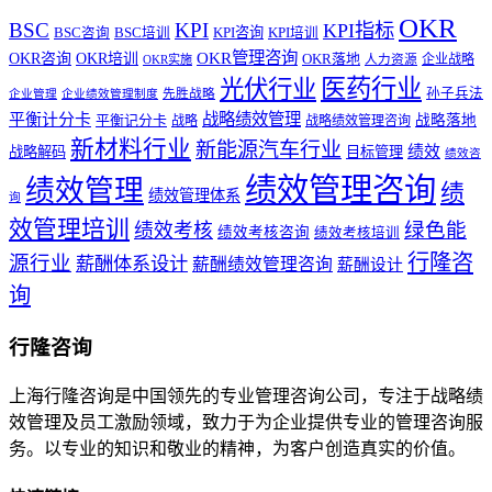
OKR
BSC
KPI
KPI指标
KPI咨询
BSC咨询
BSC培训
KPI培训
OKR管理咨询
OKR咨询
OKR培训
OKR落地
企业战略
OKR实施
人力资源
医药行业
光伏行业
孙子兵法
先胜战略
企业管理
企业绩效管理制度
战略绩效管理
平衡计分卡
平衡记分卡
战略落地
战略
战略绩效管理咨询
新材料行业
新能源汽车行业
绩效
战略解码
目标管理
绩效咨
绩效管理咨询
绩效管理
绩
绩效管理体系
询
效管理培训
绿色能
绩效考核
绩效考核咨询
绩效考核培训
行隆咨
源行业
薪酬体系设计
薪酬绩效管理咨询
薪酬设计
询
行隆咨询
上海行隆咨询是中国领先的专业管理咨询公司，专注于战略绩
效管理及员工激励领域，致力于为企业提供专业的管理咨询服
务。以专业的知识和敬业的精神，为客户创造真实的价值。