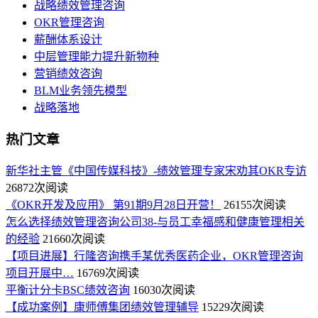
战略绩效管理咨询
OKR管理咨询
薪酬体系设计
中层管理能力提升新物种
营销绩效咨询
BLM业务领先模型
战略落地
热门文章
新华社主管《中国传媒科技》-绩效管理专家宋劝其OKR专访
26872次阅读
《OKR开发及应用》 第91期9月28日开营！
26155次阅读
怎么选择绩效管理咨询公司38-与员工幸福感和健康管理相关
的经验
21660次阅读
【项目进展】行隆咨询携手某优秀医药企业，OKR管理咨询
项目开展中…
16769次阅读
平衡计分卡BSC绩效咨询
16030次阅读
【成功案例】康师傅集团绩效管理辅导
15229次阅读