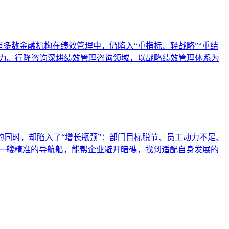
多数金融机构在绩效管理中，仍陷入“重指标、轻战略”“重结
动力。行隆咨询深耕绩效管理咨询领域，以战略绩效管理体系为
同时，却陷入了“增长瓶颈”：部门目标脱节、员工动力不足、
一艘精准的导航船，能帮企业避开暗礁，找到适配自身发展的