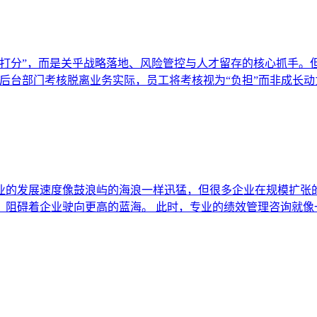
打分”，而是关乎战略落地、风险管控与人才留存的核心抓手。但
后台部门考核脱离业务实际，员工将考核视为“负担”而非成长
业的发展速度像鼓浪屿的海浪一样迅猛，但很多企业在规模扩张的
，阻碍着企业驶向更高的蓝海。 此时，专业的绩效管理咨询就像